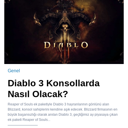
Genel
Diablo 3 Konsollarda
Nasıl Olacak?
Reaper of Souls ek paketiyle Diablo 3 hayranlarının gönlünü alan
Blizzard, konsol sahiplerini kendine aşık edecek. Blizzard firmasının en
büyük başarısızlığı olarak anılan Diablo 3, geçtiğimiz ay piyasaya çıkan
ek paketi Reaper of Souls...