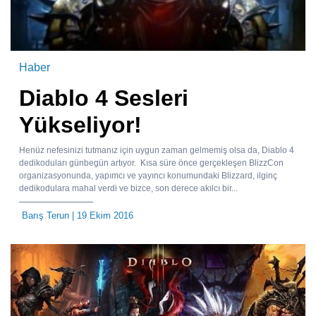
Haber
Diablo 4 Sesleri
Yükseliyor!
Henüz nefesinizi tutmanız için uygun zaman gelmemiş olsa da, Diablo 4
dedikoduları günbegün artıyor. Kısa süre önce gerçekleşen BlizzCon
organizasyonunda, yapımcı ve yayıncı konumundaki Blizzard, ilginç
dedikodulara mahal verdi ve bizce, son derece akılcı bir...
Barış Terun
| 19 Ekim 2016