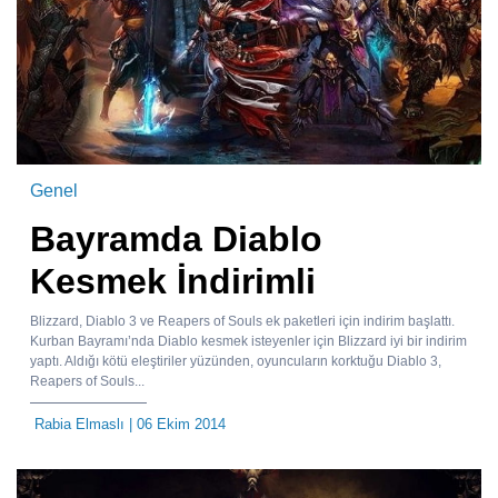
Genel
Bayramda Diablo
Kesmek İndirimli
Blizzard, Diablo 3 ve Reapers of Souls ek paketleri için indirim başlattı.
Kurban Bayramı’nda Diablo kesmek isteyenler için Blizzard iyi bir indirim
yaptı. Aldığı kötü eleştiriler yüzünden, oyuncuların korktuğu Diablo 3,
Reapers of Souls...
Rabia Elmaslı
| 06 Ekim 2014