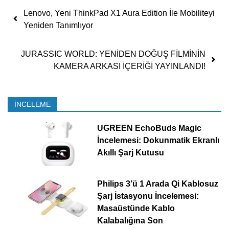
Yazı dolaşımı
Lenovo, Yeni ThinkPad X1 Aura Edition İle Mobiliteyi
Yeniden Tanımlıyor
JURASSIC WORLD: YENİDEN DOĞUŞ FİLMİNİN
KAMERA ARKASI İÇERİĞİ YAYINLANDI!
İNCELEME
UGREEN EchoBuds Magic
İncelemesi: Dokunmatik Ekranlı
Akıllı Şarj Kutusu
Philips 3’ü 1 Arada Qi Kablosuz
Şarj İstasyonu İncelemesi:
Masaüstünde Kablo
Kalabalığına Son