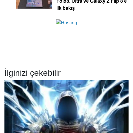
Fold8, Ultra ve Galaxy Z Flip 8’e
ilk bakış
İlginizi çekebilir