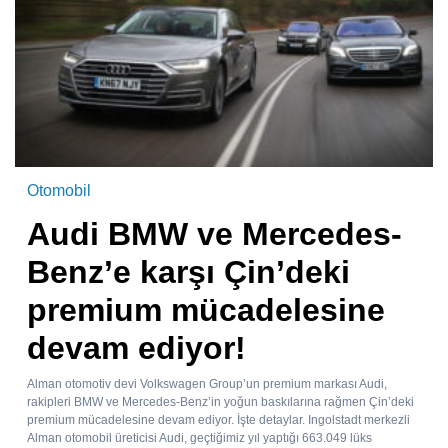
Otomobil
Audi BMW ve Mercedes-
Benz’e karşı Çin’deki
premium mücadelesine
devam ediyor!
Alman otomotiv devi Volkswagen Group’un premium markası Audi,
rakipleri BMW ve Mercedes-Benz’in yoğun baskılarına rağmen Çin’deki
premium mücadelesine devam ediyor. İşte detaylar. Ingolstadt merkezli
Alman otomobil üreticisi Audi, geçtiğimiz yıl yaptığı 663.049 lüks