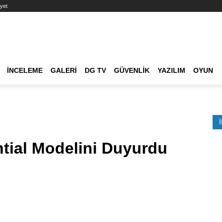
yet
Ana dolaşım
İNCELEME
GALERI
DG TV
GÜVENLIK
YAZILIM
OYUN
Etkinlik Ara
tial Modelini Duyurdu