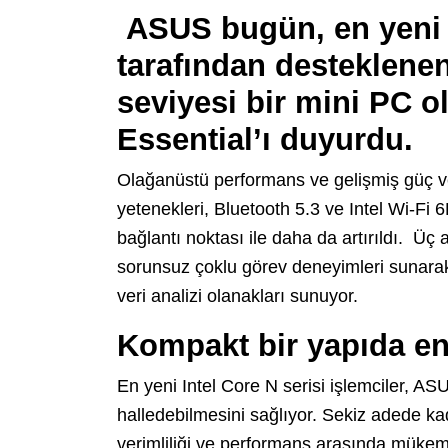
ASUS bugün, en yeni I
tarafından desteklenen
seviyesi bir mini PC 
Essential’ı duyurdu.
Olağanüstü performans ve gelişmiş güç ver
yetenekleri, Bluetooth 5.3 ve Intel Wi-Fi 6
bağlantı noktası ile daha da artırıldı. Üç
sorunsuz çoklu görev deneyimleri sunarak 
veri analizi olanakları sunuyor.
Kompakt bir yapıda en
En yeni Intel Core N serisi işlemciler, AS
halledebilmesini sağlıyor. Sekiz adede ka
verimliliği ve performans arasında mükem