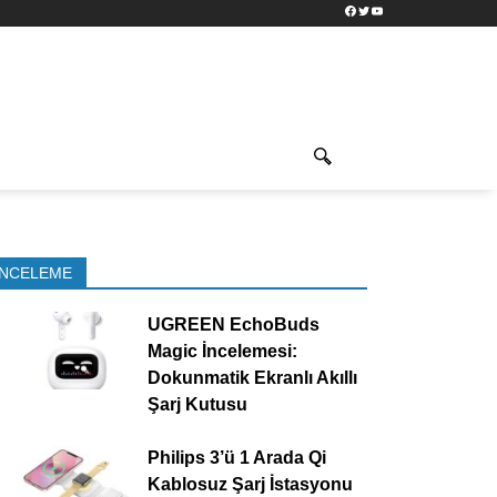
Facebook
Twitter
YouTube
İNCELEME
UGREEN EchoBuds
Magic İncelemesi:
Dokunmatik Ekranlı Akıllı
Şarj Kutusu
Philips 3’ü 1 Arada Qi
Kablosuz Şarj İstasyonu