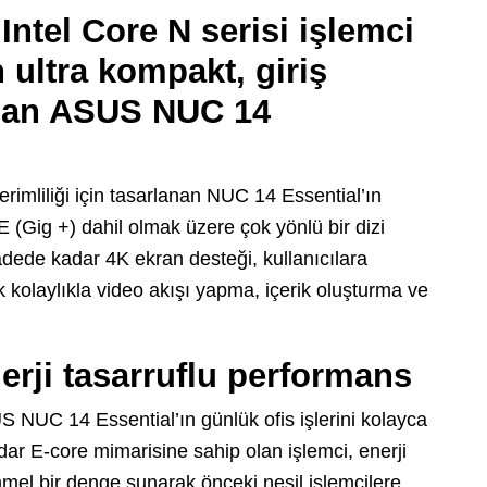
ntel Core N serisi işlemci
 ultra kompakt, giriş
olan ASUS NUC 14
imliliği için tasarlanan NUC 14 Essential’ın
E (Gig +) dahil olmak üzere çok yönlü bir dizi
 adede kadar 4K ekran desteği, kullanıcılara
kolaylıkla video akışı yapma, içerik oluşturma ve
erji tasarruflu performans
US NUC 14 Essential’ın günlük ofis işlerini kolayca
dar E-core mimarisine sahip olan işlemci, enerji
mel bir denge sunarak önceki nesil işlemcilere