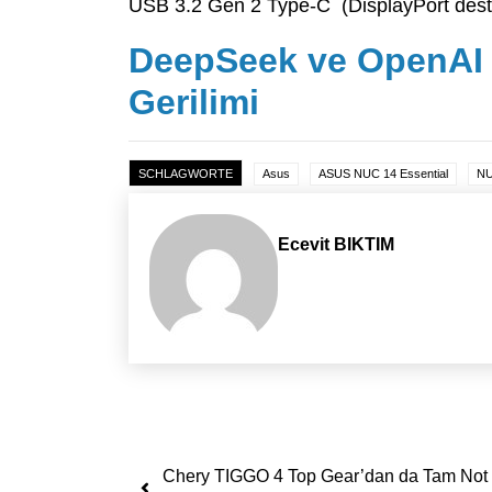
USB 3.2 Gen 2 Type-C (DisplayPort destek
DeepSeek ve OpenAI 
Gerilimi
SCHLAGWORTE
Asus
ASUS NUC 14 Essential
NU
Ecevit BIKTIM
Yazı dolaşımı
Chery TIGGO 4 Top Gear’dan da Tam Not