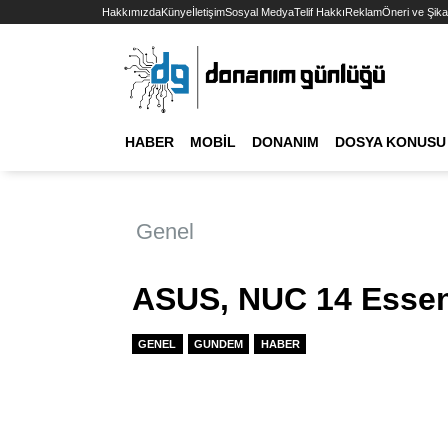
Hakkımızda
Künye
İletişim
Sosyal Medya
Telif Hakkı
Reklam
Öneri ve Şika
HABER
MOBIL
DONANIM
DOSYA KONUSU
Genel
ASUS, NUC 14 Essen
GENEL
GUNDEM
HABER