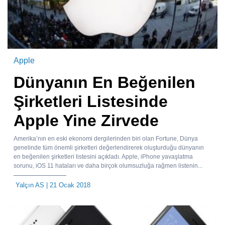
Apple
Dünyanın En Beğenilen
Şirketleri Listesinde
Apple Yine Zirvede
Amerika’nın en eski ekonomi dergilerinden biri olan Fortune, Dünya
genelinde tüm önemli şirketleri değerlendirerek oluşturduğu dünyanın
en beğenilen şirketleri listesini açıkladı. Apple, iPhone yavaşlatma
sorunu, iOS 11 hataları ve daha birçok olumsuzluğa rağmen listenin...
Yalçın AS
| 21 Ocak 2018