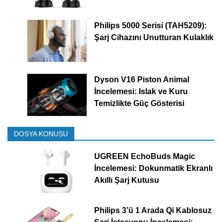
Philips 5000 Serisi (TAH5209):
Şarj Cihazını Unutturan Kulaklık
Dyson V16 Piston Animal
İncelemesi: Islak ve Kuru
Temizlikte Güç Gösterisi
DOSYA KONUSU
UGREEN EchoBuds Magic
İncelemesi: Dokunmatik Ekranlı
Akıllı Şarj Kutusu
Philips 3’ü 1 Arada Qi Kablosuz