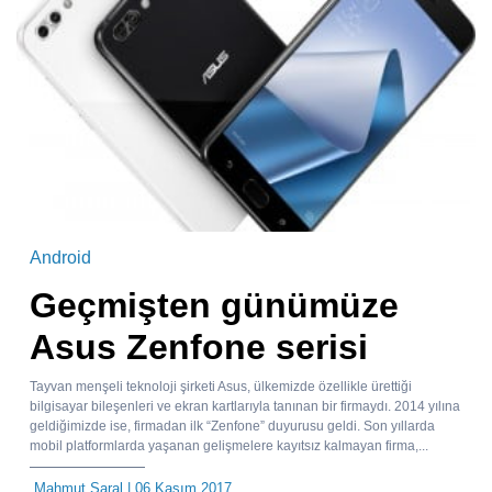
Android
Geçmişten günümüze
Asus Zenfone serisi
Tayvan menşeli teknoloji şirketi Asus, ülkemizde özellikle ürettiği
bilgisayar bileşenleri ve ekran kartlarıyla tanınan bir firmaydı. 2014 yılına
geldiğimizde ise, firmadan ilk “Zenfone” duyurusu geldi. Son yıllarda
mobil platformlarda yaşanan gelişmelere kayıtsız kalmayan firma,...
Mahmut Saral
| 06 Kasım 2017