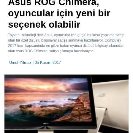
Asus ROG Chimera,
oyuncular için yeni bir
seçenek olabilir
Tayvanlı teknoloji devi Asus, oyuncular için güçlü bir kasa yapısına sahip
olan bir özel dizüstü bilgisayar satışa sunmaya hazırlanıyor. Computex
2017 fuarı kapsamında en göze batan oyuncu dizüstü bilgisayarlarından
olan Asus ROG Chimera, satışa çıkmaya hazırlanıyor....
Umut Yilmaz
| 05 Kasım 2017