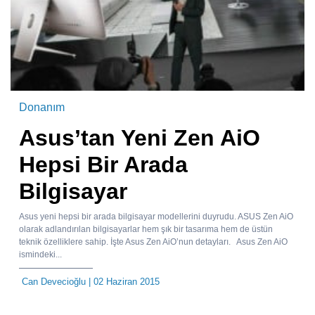
Donanım
Asus’tan Yeni Zen AiO
Hepsi Bir Arada
Bilgisayar
Asus yeni hepsi bir arada bilgisayar modellerini duyrudu. ASUS Zen AiO
olarak adlandırılan bilgisayarlar hem şık bir tasarıma hem de üstün
teknik özelliklere sahip. İşte Asus Zen AiO’nun detayları. Asus Zen AiO
ismindeki...
Can Devecioğlu
| 02 Haziran 2015