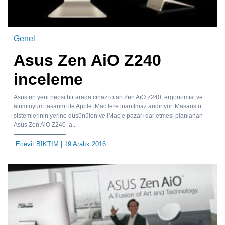
Genel
Asus Zen AiO Z240
inceleme
Asus’un yeni hepsi bir arada cihazı olan Zen AiO Z240, ergonomisi ve
alüminyum tasarımı ile Apple iMac’lere inanılmaz andırıyor. Masaüstü
sistemlerinin yerine düşünülen ve iMac’e pazarı dar etmesi planlanan
Asus Zen AiO Z240 ’a...
Ecevit BIKTIM
| 19 Aralık 2016