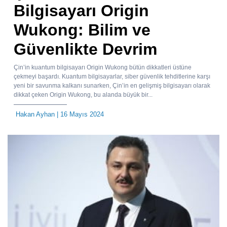
Bilgisayarı Origin
Wukong: Bilim ve
Güvenlikte Devrim
Çin’in kuantum bilgisayarı Origin Wukong bütün dikkatleri üstüne
çekmeyi başardı. Kuantum bilgisayarlar, siber güvenlik tehditlerine karşı
yeni bir savunma kalkanı sunarken, Çin’in en gelişmiş bilgisayarı olarak
dikkat çeken Origin Wukong, bu alanda büyük bir...
Hakan Ayhan
| 16 Mayıs 2024