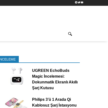
Facebook
Twitter
YouTube
İNCELEME
UGREEN EchoBuds
Magic İncelemesi:
Dokunmatik Ekranlı Akıllı
Şarj Kutusu
Philips 3’ü 1 Arada Qi
Kablosuz Şarj İstasyonu