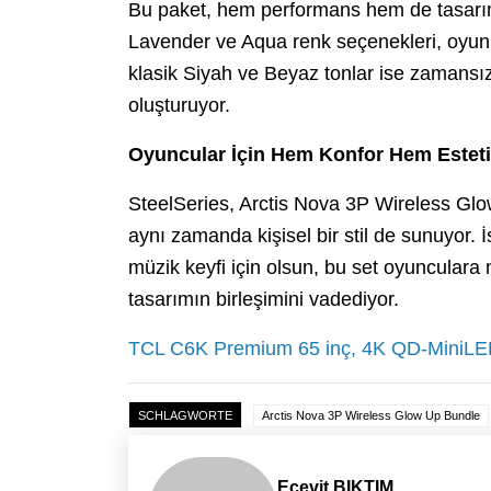
Bu paket, hem performans hem de tasarım
Lavender ve Aqua renk seçenekleri, oyun 
klasik Siyah ve Beyaz tonlar ise zamansız 
oluşturuyor.
Oyuncular İçin Hem Konfor Hem Estet
SteelSeries, Arctis Nova 3P Wireless Glow
aynı zamanda kişisel bir stil de sunuyor. 
müzik keyfi için olsun, bu set oyuncula
tasarımın birleşimini vadediyor.
TCL C6K Premium 65 inç, 4K QD-MiniL
SCHLAGWORTE
Arctis Nova 3P Wireless Glow Up Bundle
Ecevit BIKTIM