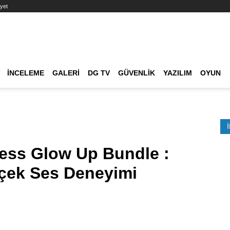
yet
Ana dolaşım
İNCELEME
GALERI
DG TV
GÜVENLIK
YAZILIM
OYUN
Etkinlik Ara
less Glow Up Bundle :
çek Ses Deneyimi