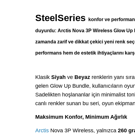
SteelSeries
konfor ve performans
duyurdu:
Arctis Nova 3P Wireless Glow Up
zamanda zarif ve dikkat çekici yeni renk se
performans hem de estetik ihtiyaçlarını karş
Klasik
Siyah
ve
Beyaz
renklerin yanı sır
gelen Glow Up Bundle, kullanıcıların oyun 
Sadelikten hoşlananlar için minimalist tonl
canlı renkler sunan bu seri, oyun ekipmanl
Maksimum Konfor, Minimum Ağırlık
Arctis
Nova 3P Wireless, yalnızca
260 g