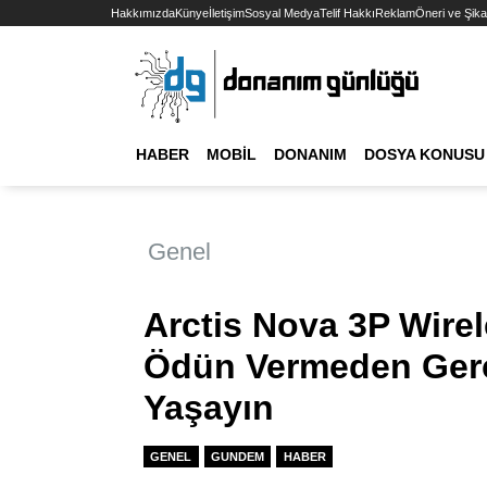
Hakkımızda
Künye
İletişim
Sosyal Medya
Telif Hakkı
Reklam
Öneri ve Şika
HABER
MOBIL
DONANIM
DOSYA KONUSU
Genel
Arctis Nova 3P Wire
Ödün Vermeden Ger
Yaşayın
GENEL
GUNDEM
HABER