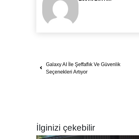
Yazı dolaşımı
Galaxy AI İle Şeffaflık Ve Güvenlik
Seçenekleri Artıyor
İlginizi çekebilir