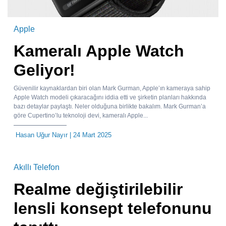
Apple
Kameralı Apple Watch
Geliyor!
Güvenilir kaynaklardan biri olan Mark Gurman, Apple’ın kameraya sahip
Apple Watch modeli çıkaracağını iddia etti ve şirketin planları hakkında
bazı detaylar paylaştı. Neler olduğuna birlikte bakalım. Mark Gurman’a
göre Cupertino’lu teknoloji devi, kameralı Apple...
Hasan Uğur Nayır
| 24 Mart 2025
Akıllı Telefon
Realme değiştirilebilir
lensli konsept telefonunu