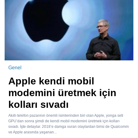
Genel
Apple kendi mobil
modemini üretmek için
kolları sıvadı
Akıllı telefon pazarının önemli isimlerinden biri olan Apple, yonga seti
GPU’dan sonra şimdi de kendi mobil modemini üretmek için kolları
sıvadı. İşte detaylar. 2018’e damga vuran olaylardan birisi de Qualcomm
ve Apple arasında yaşanan...