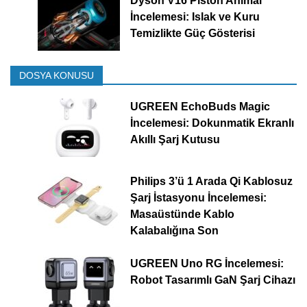
Dyson V16 Piston Animal
İncelemesi: Islak ve Kuru
Temizlikte Güç Gösterisi
DOSYA KONUSU
UGREEN EchoBuds Magic
İncelemesi: Dokunmatik Ekranlı
Akıllı Şarj Kutusu
Philips 3’ü 1 Arada Qi Kablosuz
Şarj İstasyonu İncelemesi:
Masaüstünde Kablo
Kalabalığına Son
UGREEN Uno RG İncelemesi:
Robot Tasarımlı GaN Şarj Cihazı