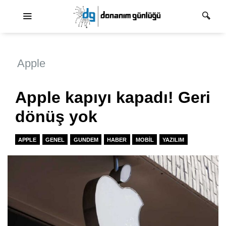
Ana dolaşım
Apple
Apple kapıyı kapadı! Geri
dönüş yok
APPLE
GENEL
GUNDEM
HABER
MOBIL
YAZILIM