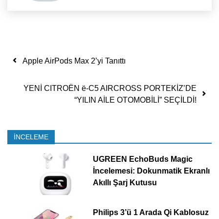
Yazı dolaşımı
Apple AirPods Max 2’yi Tanıttı
YENİ CITROËN ë-C5 AIRCROSS PORTEKİZ’DE
“YILIN AİLE OTOMOBİLİ” SEÇİLDİ!
İNCELEME
UGREEN EchoBuds Magic
İncelemesi: Dokunmatik Ekranlı
Akıllı Şarj Kutusu
Philips 3’ü 1 Arada Qi Kablosuz