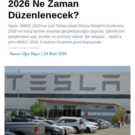
2026 Ne Zaman
Düzenlenecek?
Apple, WWDC 2026’nın yani Türkçe adıyla Dünya Geliştirici Konferansı
2026’nın hangi tarihler arasında gerçekleşeceğini duyurdu. Etkinlik tüm
geliştiricilere açık, ücretsiz ve çevrimiçi olacak. İşte detaylar… Apple’a
göre WWDC 2026, 8 Haziran Pazartesi günü başlayacak...
Hasan Uğur Nayır
| 24 Mart 2026