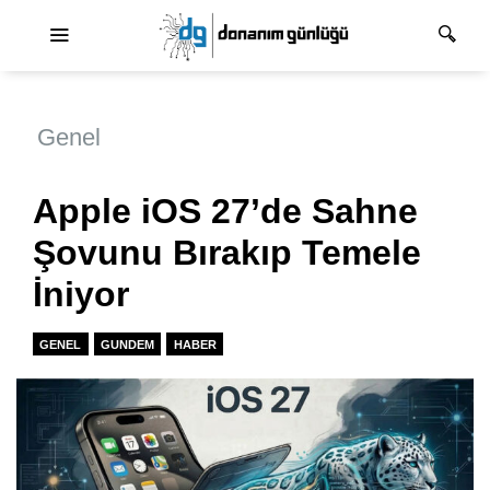
Ana dolaşım
Genel
Apple iOS 27’de Sahne
Şovunu Bırakıp Temele
İniyor
GENEL
GUNDEM
HABER