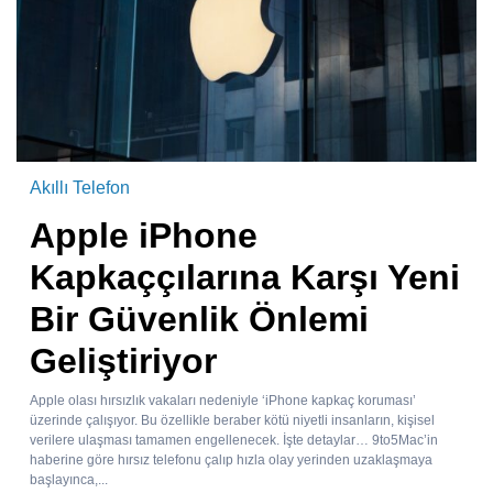
Akıllı Telefon
Apple iPhone
Kapkaççılarına Karşı Yeni
Bir Güvenlik Önlemi
Geliştiriyor
Apple olası hırsızlık vakaları nedeniyle ‘iPhone kapkaç koruması’
üzerinde çalışıyor. Bu özellikle beraber kötü niyetli insanların, kişisel
verilere ulaşması tamamen engellenecek. İşte detaylar… 9to5Mac’in
haberine göre hırsız telefonu çalıp hızla olay yerinden uzaklaşmaya
başlayınca,...