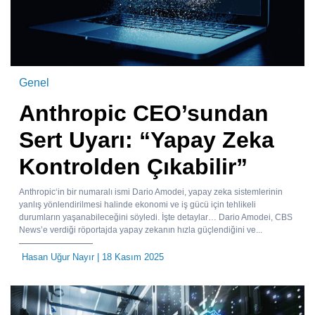
Genel
Anthropic CEO’sundan
Sert Uyarı: “Yapay Zeka
Kontrolden Çıkabilir”
Anthropic‘in bir numaralı ismi Dario Amodei, yapay zeka sistemlerinin
yanlış yönlendirilmesi halinde ekonomi ve iş gücü için tehlikeli
durumların yaşanabileceğini söyledi. İşte detaylar… Dario Amodei, CBS
News’e verdiği röportajda yapay zekanın hızla güçlendiğini ve...
Hasan Uğur Nayır
| 18 Kasım 2025