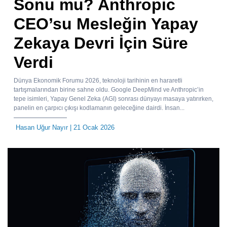
Sonu mu? Anthropic
CEO’su Mesleğin Yapay
Zekaya Devri İçin Süre
Verdi
Dünya Ekonomik Forumu 2026, teknoloji tarihinin en hararetli
tartışmalarından birine sahne oldu. Google DeepMind ve Anthropic’in
tepe isimleri, Yapay Genel Zeka (AGI) sonrası dünyayı masaya yatırırken,
panelin en çarpıcı çıkışı kodlamanın geleceğine dairdi. İnsan...
Hasan Uğur Nayır
| 21 Ocak 2026