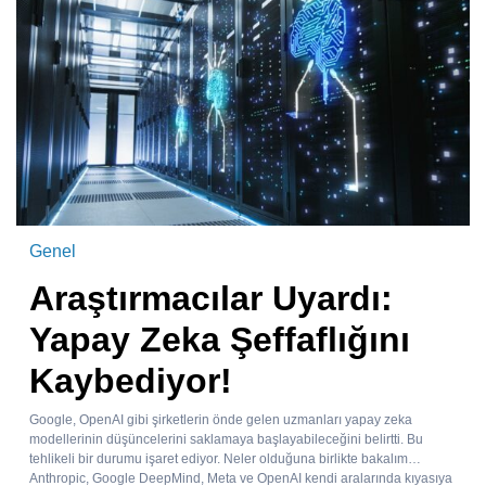
Genel
Araştırmacılar Uyardı:
Yapay Zeka Şeffaflığını
Kaybediyor!
Google, OpenAI gibi şirketlerin önde gelen uzmanları yapay zeka
modellerinin düşüncelerini saklamaya başlayabileceğini belirtti. Bu
tehlikeli bir durumu işaret ediyor. Neler olduğuna birlikte bakalım…
Anthropic, Google DeepMind, Meta ve OpenAI kendi aralarında kıyasıya