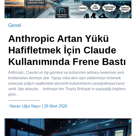
Genel
Anthropic Artan Yükü
Hafifletmek İçin Claude
Kullanımında Frene Bastı
Anthropic, Claude’un ilgi görmesi ve kullanımın artması nedeniyle yeni
kısıtlamaları devreye aldı. Yapay zeka devi aşırı yüklenmeyi önlemek
amacıyla yoğun saatlerdeki abonelik kullanımlarını yavaşlatmaya karar
verdi. İşte detaylar… Anthropic‘ten Thariq Shihipar’ın paylaştığı bilgilere
göre...
Hasan Uğur Nayır
| 29 Mart 2026