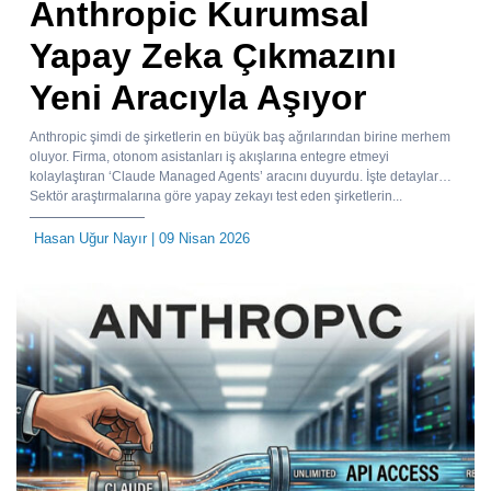
Anthropic Kurumsal
Yapay Zeka Çıkmazını
Yeni Aracıyla Aşıyor
Anthropic şimdi de şirketlerin en büyük baş ağrılarından birine merhem
oluyor. Firma, otonom asistanları iş akışlarına entegre etmeyi
kolaylaştıran ‘Claude Managed Agents’ aracını duyurdu. İşte detaylar…
Sektör araştırmalarına göre yapay zekayı test eden şirketlerin...
Hasan Uğur Nayır
| 09 Nisan 2026