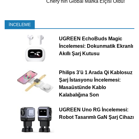
Chery’nin Global Marka Elçisi Oldu!
İNCELEME
UGREEN EchoBuds Magic
İncelemesi: Dokunmatik Ekranlı
Akıllı Şarj Kutusu
Philips 3’ü 1 Arada Qi Kablosuz
Şarj İstasyonu İncelemesi:
Masaüstünde Kablo
Kalabalığına Son
UGREEN Uno RG İncelemesi:
Robot Tasarımlı GaN Şarj Cihazı