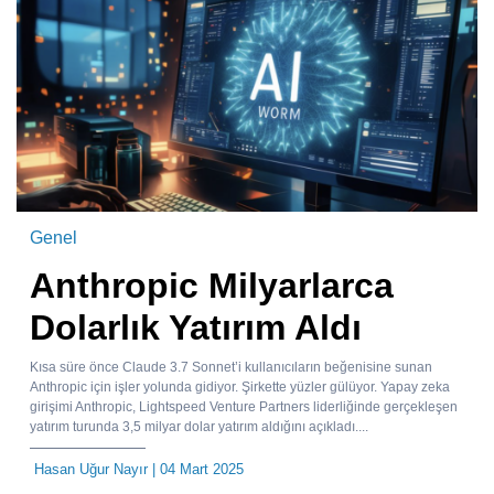
Genel
Anthropic Milyarlarca
Dolarlık Yatırım Aldı
Kısa süre önce Claude 3.7 Sonnet’i kullanıcıların beğenisine sunan
Anthropic için işler yolunda gidiyor. Şirkette yüzler gülüyor. Yapay zeka
girişimi Anthropic, Lightspeed Venture Partners liderliğinde gerçekleşen
yatırım turunda 3,5 milyar dolar yatırım aldığını açıkladı....
Hasan Uğur Nayır
| 04 Mart 2025