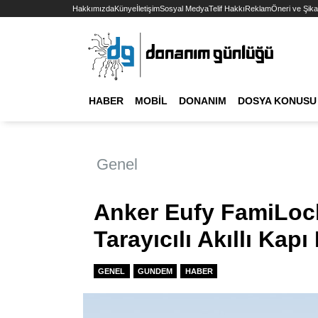
Hakkımızda
Künye
İletişim
Sosyal Medya
Telif Hakkı
Reklam
Öneri ve Şika
HABER
MOBIL
DONANIM
DOSYA KONUSU
Genel
Anker Eufy FamiLock
Tarayıcılı Akıllı Kapı 
GENEL
GUNDEM
HABER