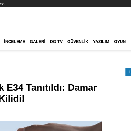
yet
Ana dolaşım
İNCELEME
GALERI
DG TV
GÜVENLIK
YAZILIM
OYUN
Etkinlik Ara
 E34 Tanıtıldı: Damar
Kilidi!