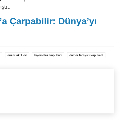
ışta.
’a Çarpabilir: Dünya’yı
anker akıllı ev
biyometrik kapı kilidi
damar tarayıcı kapı kilidi