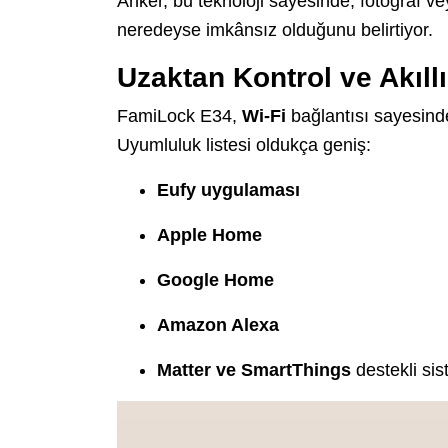
Anker, bu teknoloji sayesinde, fotoğraf v
neredeyse imkânsız olduğunu belirtiyor.
Uzaktan Kontrol ve Akıl
FamiLock E34,
Wi-Fi
bağlantısı sayesinde
Uyumluluk listesi oldukça geniş:
Eufy uygulaması
Apple Home
Google Home
Amazon Alexa
Matter ve SmartThings
destekli sis