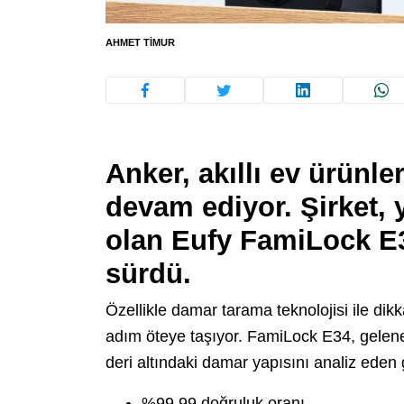
AHMET TIMUR
Anker, akıllı ev ürünle
devam ediyor. Şirket,
olan
Eufy FamiLock E
sürdü.
Özellikle damar tarama teknolojisi ile dikka
adım öteye taşıyor. FamiLock E34, gelenek
deri altındaki damar yapısını analiz eden 
%99,99 doğruluk oranı