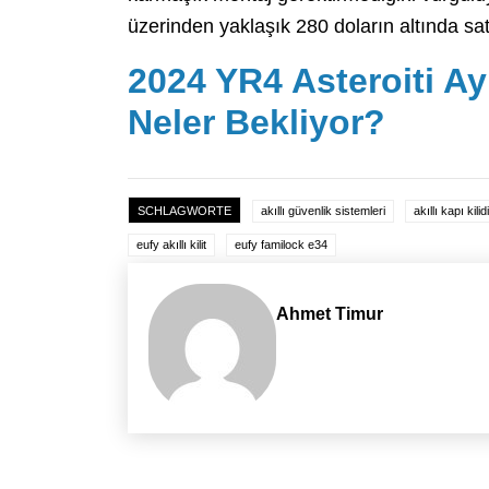
üzerinden yaklaşık 280 doların altında sat
2024 YR4 Asteroiti Ay
Neler Bekliyor?
SCHLAGWORTE
akıllı güvenlik sistemleri
akıllı kapı kilidi
eufy akıllı kilit
eufy familock e34
Ahmet Timur