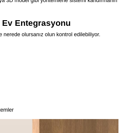
eya 3D model gibi yöntemlerle sistemi kandırmanın
lı Ev Entegrasyonu
 nerede olursanız olun kontrol edilebiliyor.
temler