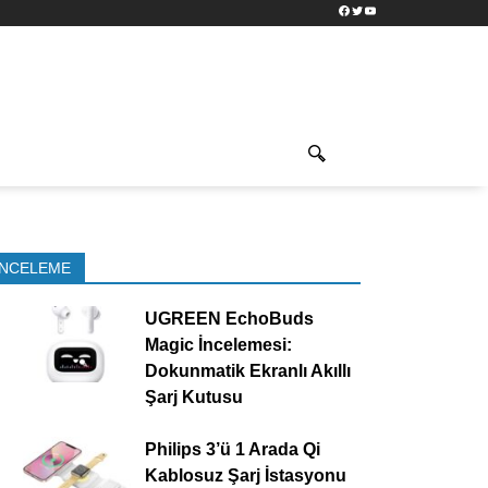
Facebook
Twitter
YouTube
İNCELEME
UGREEN EchoBuds
Magic İncelemesi:
Dokunmatik Ekranlı Akıllı
Şarj Kutusu
Philips 3’ü 1 Arada Qi
Kablosuz Şarj İstasyonu