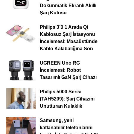
Dokunmatik Ekranlı Akıllı
Şarj Kutusu
Philips 3’ü 1 Arada Qi
Kablosuz Şarj İstasyonu
İncelemesi: Masaüstünde
Kablo Kalabalığına Son
UGREEN Uno RG
İncelemesi: Robot
Tasarımlı GaN Şarj Cihazı
Philips 5000 Serisi
(TAH5209): Şarj Cihazını
Unutturan Kulaklık
Samsung, yeni
katlanabilir telefonlarını