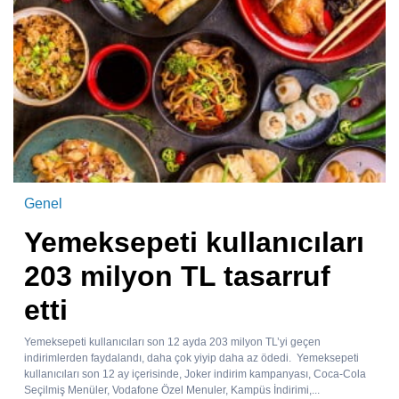
Genel
Yemeksepeti kullanıcıları
203 milyon TL tasarruf
etti
Yemeksepeti kullanıcıları son 12 ayda 203 milyon TL’yi geçen
indirimlerden faydalandı, daha çok yiyip daha az ödedi. Yemeksepeti
kullanıcıları son 12 ay içerisinde, Joker indirim kampanyası, Coca-Cola
Seçilmiş Menüler, Vodafone Özel Menuler, Kampüs İndirimi,...