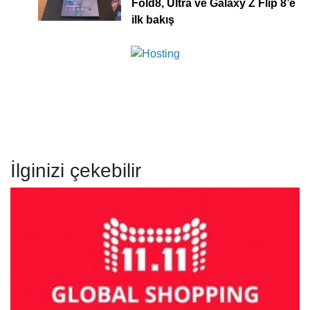
Fold8, Ultra ve Galaxy Z Flip 8’e
ilk bakış
İlginizi çekebilir