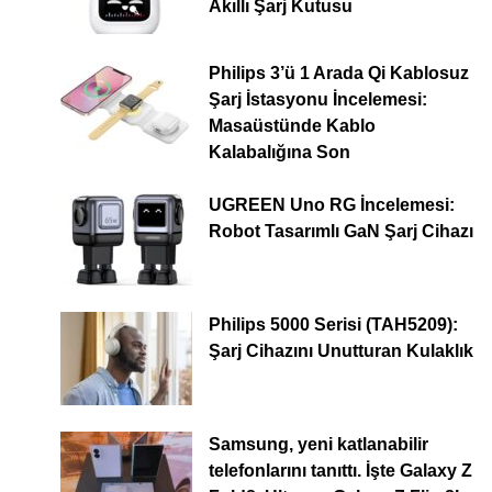
Akıllı Şarj Kutusu
Philips 3’ü 1 Arada Qi Kablosuz
Şarj İstasyonu İncelemesi:
Masaüstünde Kablo
Kalabalığına Son
UGREEN Uno RG İncelemesi:
Robot Tasarımlı GaN Şarj Cihazı
Philips 5000 Serisi (TAH5209):
Şarj Cihazını Unutturan Kulaklık
Samsung, yeni katlanabilir
telefonlarını tanıttı. İşte Galaxy Z