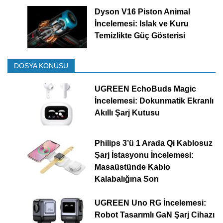
Dyson V16 Piston Animal
İncelemesi: Islak ve Kuru
Temizlikte Güç Gösterisi
DOSYA KONUSU
UGREEN EchoBuds Magic
İncelemesi: Dokunmatik Ekranlı
Akıllı Şarj Kutusu
Philips 3’ü 1 Arada Qi Kablosuz
Şarj İstasyonu İncelemesi:
Masaüstünde Kablo
Kalabalığına Son
UGREEN Uno RG İncelemesi:
Robot Tasarımlı GaN Şarj Cihazı