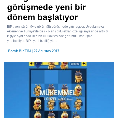
görüşmede yeni bir
dönem başlatıyor
BiP , yeni sürümüyle görüntülü görüşmede çığır açıyor. Uygulamaya
eklenen ve Türkiye’de bir ilk olan çoklu ekran özelliği sayesinde artık 6
kişiyle aynı anda BiP’ten HD kalitesinde görüntülü konuşma
yapılabiliyor. BiP , yeni özelliğiyle...
Ecevit BIKTIM
| 27 Ağustos 2017