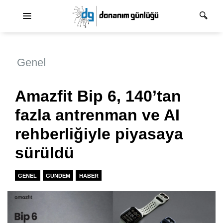
Ana dolaşım
Genel
Amazfit Bip 6, 140’tan
fazla antrenman ve AI
rehberliğiyle piyasaya
sürüldü
GENEL
GUNDEM
HABER