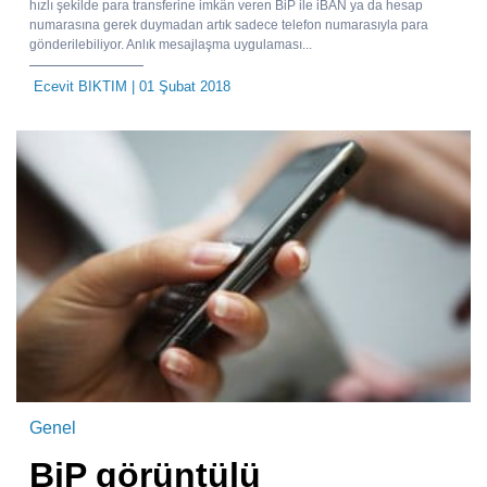
hızlı şekilde para transferine imkân veren BiP ile iBAN ya da hesap
numarasına gerek duymadan artık sadece telefon numarasıyla para
gönderilebiliyor. Anlık mesajlaşma uygulaması...
Ecevit BIKTIM
| 01 Şubat 2018
Genel
BiP görüntülü