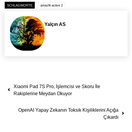
SCHLAGWORTE
amazfit active 2
Yalçın AS
Yazı dolaşımı
Xiaomi Pad 7S Pro, İşlemcisi ve Skoru İle
Rakiplerine Meydan Okuyor
OpenAI Yapay Zekanın Toksik Kişiliklerini Açığa
Çıkardı