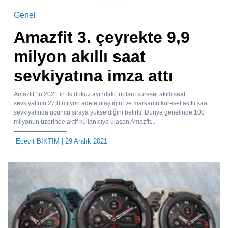
Genel
Amazfit 3. çeyrekte 9,9
milyon akıllı saat
sevkiyatına imza attı
Amazfit ’in 2021’in ilk dokuz ayındaki toplam küresel akıllı saat
sevkiyatının 27,8 milyon adete ulaştığını ve markanın küresel akıllı saat
sevkiyatında üçüncü sıraya yükseldiğini belirtti. Dünya genelinde 100
milyonun üzerinde aktif kullanıcıya ulaşan Amazfit...
Ecevit BIKTIM
| 29 Aralık 2021