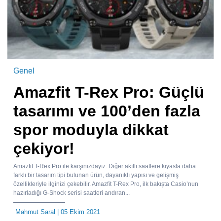
Genel
Amazfit T-Rex Pro: Güçlü
tasarımı ve 100’den fazla
spor moduyla dikkat
çekiyor!
Amazfit T-Rex Pro ile karşınızdayız. Diğer akıllı saatlere kıyasla daha
farklı bir tasarım tipi bulunan ürün, dayanıklı yapısı ve gelişmiş
özellikleriyle ilginizi çekebilir. Amazfit T-Rex Pro, ilk bakışta Casio’nun
hazırladığı G-Shock serisi saatleri andıran...
Mahmut Saral
| 05 Ekim 2021