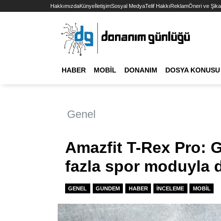
Hakkımızda
Künye
İletişim
Sosyal Medya
Telif Hakkı
Reklam
Öneri ve Şika
HABER
MOBIL
DONANIM
DOSYA KONUSU
Genel
Amazfit T-Rex Pro: G
fazla spor moduyla d
GENEL
GUNDEM
HABER
İNCELEME
MOBIL