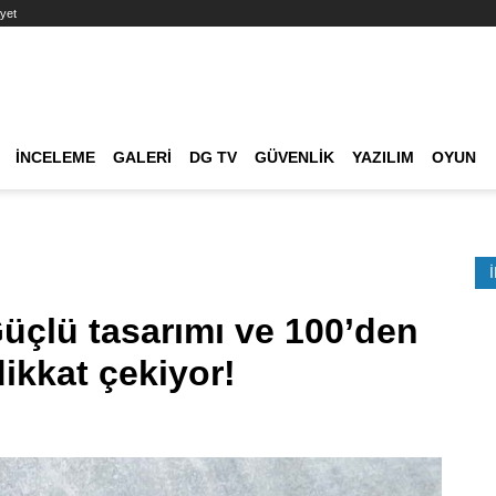
yet
Ana dolaşım
İNCELEME
GALERI
DG TV
GÜVENLIK
YAZILIM
OYUN
Etkinlik Ara
üçlü tasarımı ve 100’den
ikkat çekiyor!