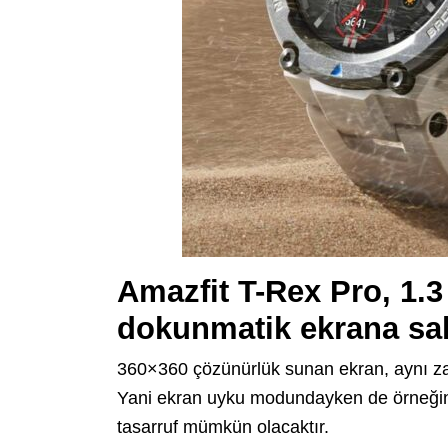
Amazfit T-Rex Pro, 1.
dokunmatik ekrana sa
360×360 çözünürlük sunan ekran, aynı za
Yani ekran uyku modundayken de örneğin sa
tasarruf mümkün olacaktır.