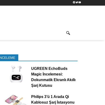
Facebook
Twitter
YouTube
İNCELEME
UGREEN EchoBuds
Magic İncelemesi:
Dokunmatik Ekranlı Akıllı
Şarj Kutusu
Philips 3’ü 1 Arada Qi
Kablosuz Şarj İstasyonu