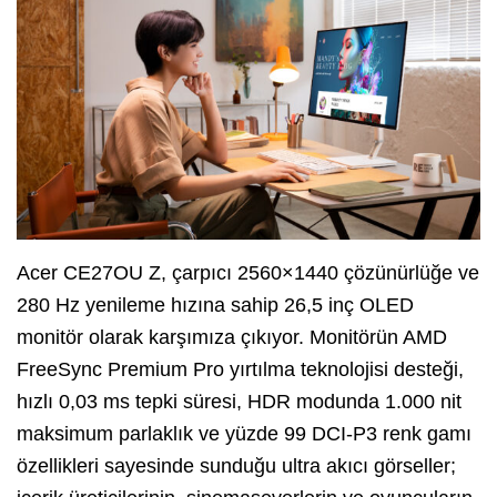
Acer CE27OU Z, çarpıcı 2560×1440 çözünürlüğe ve
280 Hz yenileme hızına sahip 26,5 inç OLED
monitör olarak karşımıza çıkıyor. Monitörün AMD
FreeSync Premium Pro yırtılma teknolojisi desteği,
hızlı 0,03 ms tepki süresi, HDR modunda 1.000 nit
maksimum parlaklık ve yüzde 99 DCI-P3 renk gamı
özellikleri sayesinde sunduğu ultra akıcı görseller;