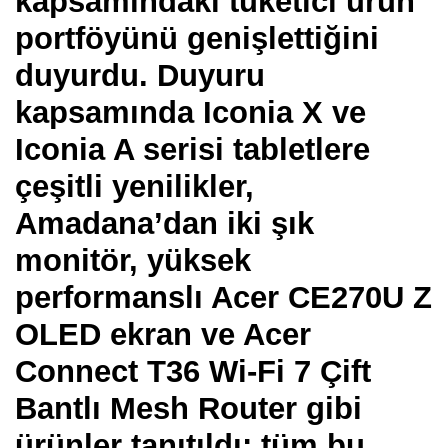
kapsamındaki tüketici ürün
portföyünü genişlettiğini
duyurdu. Duyuru
kapsamında Iconia X ve
Iconia A serisi tabletlere
çeşitli yenilikler,
Amadana’dan iki şık
monitör, yüksek
performanslı Acer CE270U Z
OLED ekran ve Acer
Connect T36 Wi-Fi 7 Çift
Bantlı Mesh Router gibi
ürünler tanıtıldı; tüm bu