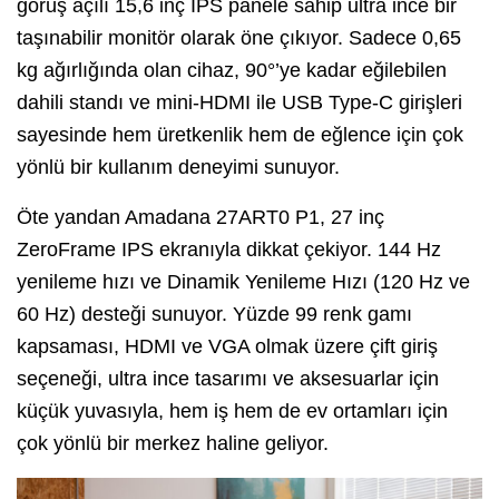
görüş açılı 15,6 inç IPS panele sahip ultra ince bir
taşınabilir monitör olarak öne çıkıyor. Sadece 0,65
kg ağırlığında olan cihaz, 90°’ye kadar eğilebilen
dahili standı ve mini-HDMI ile USB Type-C girişleri
sayesinde hem üretkenlik hem de eğlence için çok
yönlü bir kullanım deneyimi sunuyor.
Öte yandan Amadana 27ART0 P1, 27 inç
ZeroFrame IPS ekranıyla dikkat çekiyor. 144 Hz
yenileme hızı ve Dinamik Yenileme Hızı (120 Hz ve
60 Hz) desteği sunuyor. Yüzde 99 renk gamı
kapsaması, HDMI ve VGA olmak üzere çift giriş
seçeneği, ultra ince tasarımı ve aksesuarlar için
küçük yuvasıyla, hem iş hem de ev ortamları için
çok yönlü bir merkez haline geliyor.