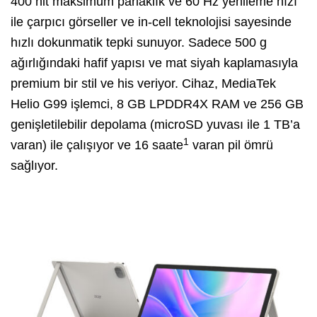
400 nit maksimum parlaklık ve 60 Hz yenileme hızı
ile çarpıcı görseller ve in-cell teknolojisi sayesinde
hızlı dokunmatik tepki sunuyor. Sadece 500 g
ağırlığındaki hafif yapısı ve mat siyah kaplamasıyla
premium bir stil ve his veriyor. Cihaz, MediaTek
Helio G99 işlemci, 8 GB LPDDR4X RAM ve 256 GB
genişletilebilir depolama (microSD yuvası ile 1 TB’a
1
varan) ile çalışıyor ve 16 saate
varan pil ömrü
sağlıyor.