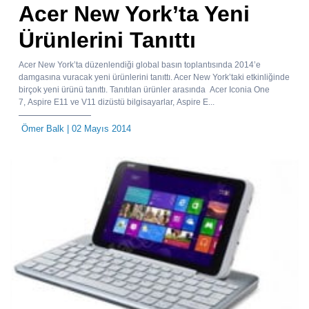
Acer New York’ta Yeni
Ürünlerini Tanıttı
Acer New York’ta düzenlendiği global basın toplantısında 2014’e
damgasına vuracak yeni ürünlerini tanıttı. Acer New York’taki etkinliğinde
birçok yeni ürünü tanıttı. Tanıtılan ürünler arasında Acer Iconia One
7, Aspire E11 ve V11 dizüstü bilgisayarlar, Aspire E...
Ömer Balk
| 02 Mayıs 2014