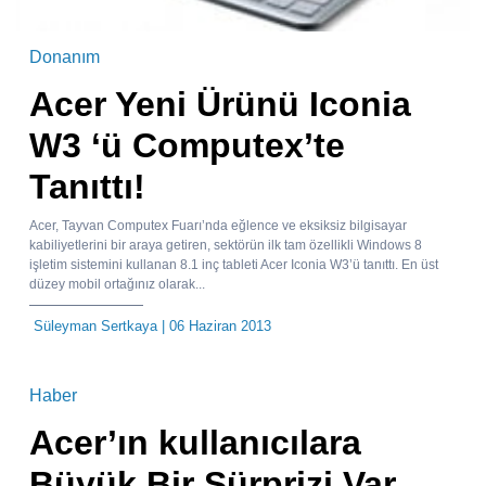
Donanım
Acer Yeni Ürünü Iconia
W3 ‘ü Computex’te
Tanıttı!
Acer, Tayvan Computex Fuarı’nda eğlence ve eksiksiz bilgisayar
kabiliyetlerini bir araya getiren, sektörün ilk tam özellikli Windows 8
işletim sistemini kullanan 8.1 inç tableti Acer Iconia W3’ü tanıttı. En üst
düzey mobil ortağınız olarak...
Süleyman Sertkaya
| 06 Haziran 2013
Haber
Acer’ın kullanıcılara
Büyük Bir Sürprizi Var