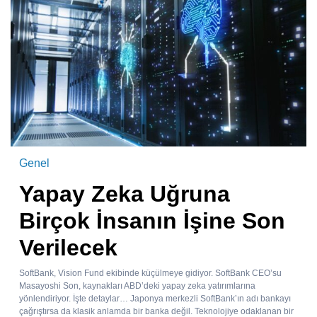
Genel
Yapay Zeka Uğruna
Birçok İnsanın İşine Son
Verilecek
SoftBank, Vision Fund ekibinde küçülmeye gidiyor. SoftBank CEO’su
Masayoshi Son, kaynakları ABD’deki yapay zeka yatırımlarına
yönlendiriyor. İşte detaylar… Japonya merkezli SoftBank’ın adı bankayı
çağrıştırsa da klasik anlamda bir banka değil. Teknolojiye odaklanan bir