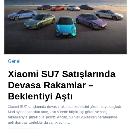
Genel
Xiaomi SU7 Satışlarında
Devasa Rakamlar –
Beklentiyi Aştı
Xiaomi SU7 satışlarında devasa rakamlar kendisini göstermeye başladı.
Mart ayında tanıtılan araç, kısa sürede büyük ilgi gördü ve satış
rakamlarıyla şirketi bile şaşırttı. Ancak, bu hızlı yükselişin beraberinde
getirdiği bazı zorluklar da var. Xiaomi,...