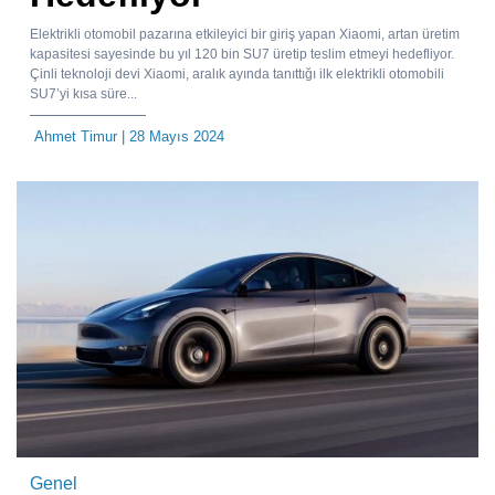
Elektrikli otomobil pazarına etkileyici bir giriş yapan Xiaomi, artan üretim
kapasitesi sayesinde bu yıl 120 bin SU7 üretip teslim etmeyi hedefliyor.
Çinli teknoloji devi Xiaomi, aralık ayında tanıttığı ilk elektrikli otomobili
SU7’yi kısa süre...
Ahmet Timur
| 28 Mayıs 2024
Genel