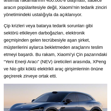
teslimat rakamlarının 400.000’e ulaşması, sadece
aracın popülaritesiyle değil, Xiaomi’nin tedarik zinciri
yönetimindeki ustalığıyla da açıklanıyor.
Çip krizleri veya batarya tedarik sorunları gibi
sektörü etkileyen darboğazları, elektronik
geçmişinden gelen tecrübesiyle aşan şirket,
müşterilerini aylarca bekletmeden araçlarını teslim
etmeyi başardı. Bu rakam, Xiaomi’yi Çin pazarındaki
“Yeni Enerji Aracı” (NEV) üreticileri arasında, XPeng
ve Nio gibi köklü elektrikli araç girişimlerinin önüne
geçirerek zirveye ortak etti.