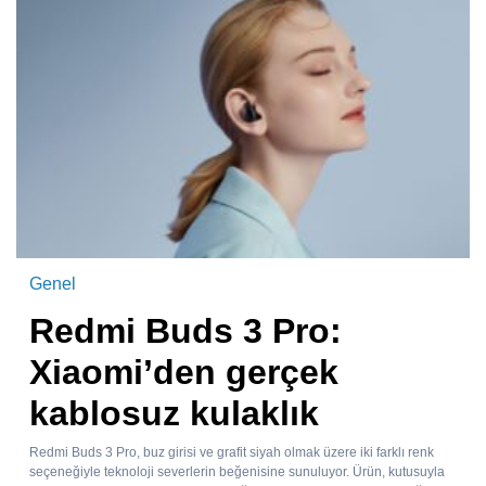
Genel
Redmi Buds 3 Pro:
Xiaomi’den gerçek
kablosuz kulaklık
Redmi Buds 3 Pro, buz girisi ve grafit siyah olmak üzere iki farklı renk
seçeneğiyle teknoloji severlerin beğenisine sunuluyor. Ürün, kutusuyla