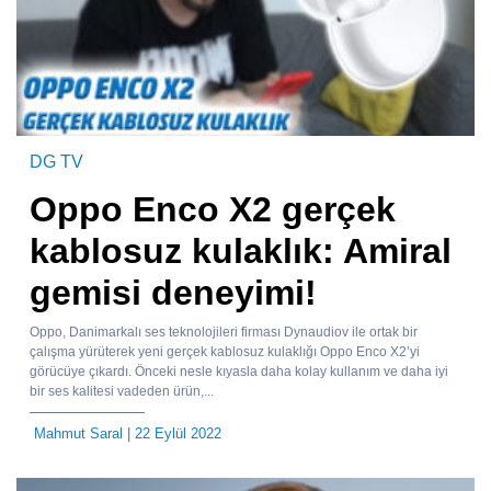
DG TV
Oppo Enco X2 gerçek
kablosuz kulaklık: Amiral
gemisi deneyimi!
Oppo, Danimarkalı ses teknolojileri firması Dynaudiov ile ortak bir
çalışma yürüterek yeni gerçek kablosuz kulaklığı Oppo Enco X2’yi
görücüye çıkardı. Önceki nesle kıyasla daha kolay kullanım ve daha iyi
bir ses kalitesi vadeden ürün,...
Mahmut Saral
| 22 Eylül 2022