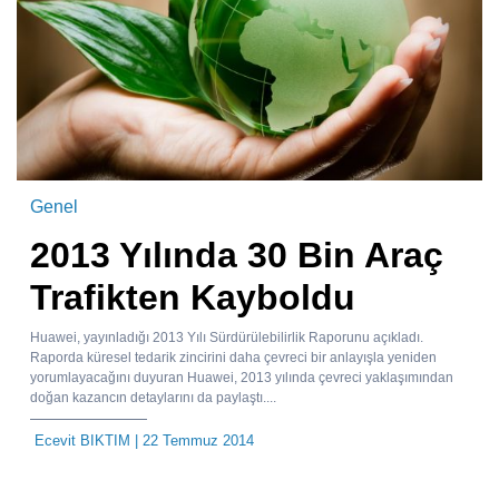
Genel
2013 Yılında 30 Bin Araç
Trafikten Kayboldu
Huawei, yayınladığı 2013 Yılı Sürdürülebilirlik Raporunu açıkladı.
Raporda küresel tedarik zincirini daha çevreci bir anlayışla yeniden
yorumlayacağını duyuran Huawei, 2013 yılında çevreci yaklaşımından
doğan kazancın detaylarını da paylaştı....
Ecevit BIKTIM
| 22 Temmuz 2014