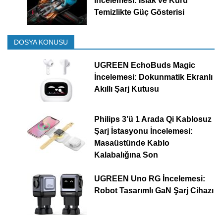
İncelemesi: Islak ve Kuru
Temizlikte Güç Gösterisi
DOSYA KONUSU
UGREEN EchoBuds Magic
İncelemesi: Dokunmatik Ekranlı
Akıllı Şarj Kutusu
Philips 3’ü 1 Arada Qi Kablosuz
Şarj İstasyonu İncelemesi:
Masaüstünde Kablo
Kalabalığına Son
UGREEN Uno RG İncelemesi:
Robot Tasarımlı GaN Şarj Cihazı