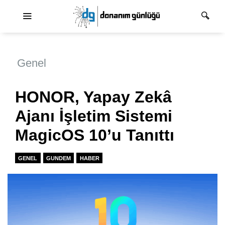
Ana dolaşım
Genel
HONOR, Yapay Zekâ
Ajanı İşletim Sistemi
MagicOS 10’u Tanıttı
GENEL
GUNDEM
HABER