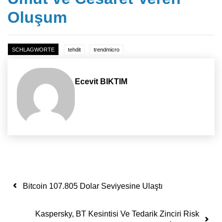
Oluşum
SCHLAGWORTE
tehdit
trendmicro
Ecevit BIKTIM
Yazı dolaşımı
Bitcoin 107.805 Dolar Seviyesine Ulaştı
Kaspersky, BT Kesintisi Ve Tedarik Zinciri Risk