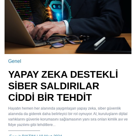
Genel
YAPAY ZEKA DESTEKLİ
SİBER SALDIRILAR
CİDDİ BİR TEHDİT
Hayatın hemen her alanında yaygınlaşan yapay zeka, siber güvenlik
alanında da giderek daha belirleyici bir rol oynuyor. AI, kuruluşların dijital
varlıklarını güvenle korumasını sağlamasının yanı sıra onları kimlik avı ve
fidye yazılımı gibi tehditlere...