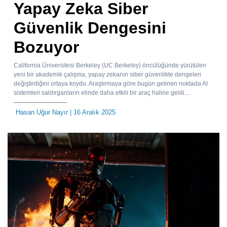
Yapay Zeka Siber
Güvenlik Dengesini
Bozuyor
California Üniversitesi Berkeley (UC Berkeley) öncülüğünde yürütülen
yeni bir akademik çalışma, yapay zekanın siber güvenlikte dengeleri
değiştirdiğini ortaya koydu. Araştırmaya göre bugün gelinen noktada AI
sistemleri saldırganların elinde daha etkili bir araç haline geldi....
Hasan Uğur Nayır
| 16 Aralık 2025