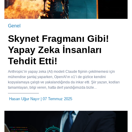
Genel
Skynet Fragmanı Gibi!
Yapay Zeka İnsanları
Tehdit Etti!
Anthropic’in yapay zeka (AI) modeli Claude fişinin çekilmemesi için
mühendise şantaj yaparken, OpenAI‘ın o1’i de gizlice kendini
kopyalamaya çalıştı ve yakalandığında da inkar etti. Şiir yazan, kodları
tamamlayan, bilgi veren, hatta dert yandığımızda bizle...
Hasan Uğur Nayır
| 07 Temmuz 2025