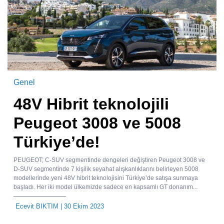
Genel
48V Hibrit teknolojili
Peugeot 3008 ve 5008
Türkiye’de!
PEUGEOT; C-SUV segmentinde dengeleri değiştiren Peugeot 3008 ve
D-SUV segmentinde 7 kişilik seyahat alışkanlıklarını belirleyen 5008
modellerinde yeni 48V hibrit teknolojisini Türkiye’de satışa sunmaya
başladı. Her iki model ülkemizde sadece en kapsamlı GT donanım...
Ecevit BIKTIM
| 30 Ekim 2023