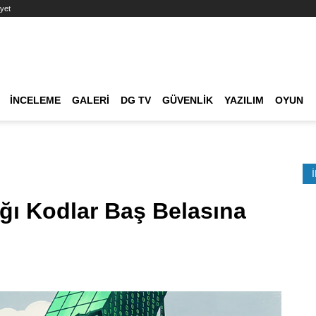
yet
Ana dolaşım
İNCELEME
GALERI
DG TV
GÜVENLIK
YAZILIM
OYUN
Etkinlik Ara
ğı Kodlar Baş Belasına