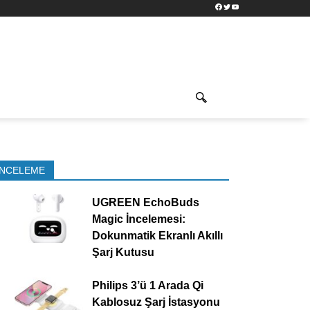
Facebook
Twitter
YouTube
İNCELEME
UGREEN EchoBuds
Magic İncelemesi:
Dokunmatik Ekranlı Akıllı
Şarj Kutusu
Philips 3’ü 1 Arada Qi
Kablosuz Şarj İstasyonu