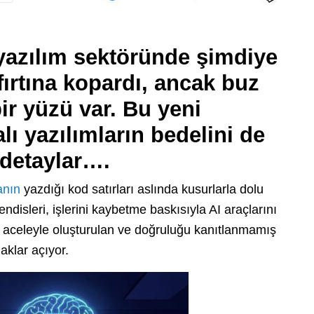
yazılım sektöründe şimdiye
ırtına kopardı, ancak buz
r yüzü var. Bu yeni
lı yazılımların bedelini de
 detaylar….
anın
yazdığı kod satırları aslında kusurlarla dolu
ndisleri, işlerini kaybetme baskısıyla AI araçlarını
 aceleyle oluşturulan ve doğruluğu kanıtlanmamış
laklar açıyor.