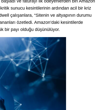
aşladı ve faturayı ilk ödeyenlerden biri Amazon
itik sunucu kesintilerinin ardından acil bir kriz
dwell çalışanlara, “Sitenin ve altyapının durumu
ananları özetledi. Amazon’daki kesintilerde
yük bir payı olduğu düşünülüyor.