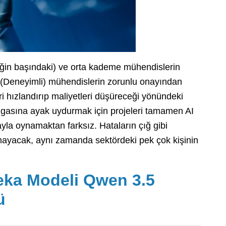
ğin başındaki) ve orta kademe mühendislerin
r (Deneyimli) mühendislerin zorunlu onayından
eri hızlandırıp maliyetleri düşüreceği yönündeki
dalgasına ayak uydurmak için projeleri tamamen AI
ayla oynamaktan farksız. Hataların çığ gibi
ayacak, aynı zamanda sektördeki pek çok kişinin
eka Modeli Qwen 3.5
ü