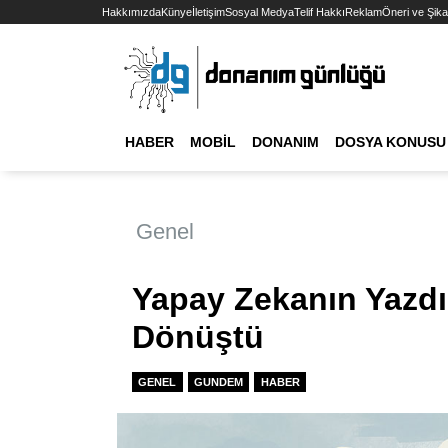
Hakkımızda
Künye
İletişim
Sosyal Medya
Telif Hakkı
Reklam
Öneri ve Şika
HABER
MOBIL
DONANIM
DOSYA KONUSU
Genel
Yapay Zekanın Yazdı
Dönüştü
GENEL
GUNDEM
HABER