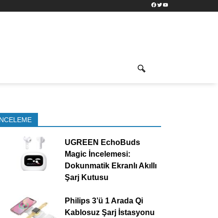
Facebook
Twitter
YouTube
İNCELEME
UGREEN EchoBuds
Magic İncelemesi:
Dokunmatik Ekranlı Akıllı
Şarj Kutusu
Philips 3’ü 1 Arada Qi
Kablosuz Şarj İstasyonu