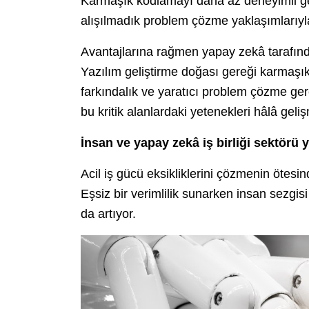
Karmaşık kodlamayı daha az deneyimli gelişt
alışılmadık problem çözme yaklaşımlarıyla 
Avantajlarına rağmen yapay zekâ tarafından
Yazılım geliştirme doğası gereği karmaşıkt
farkındalık ve yaratıcı problem çözme ger
bu kritik alanlardaki yetenekleri hâlâ geli
İnsan ve yapay zekâ iş birliği sektörü 
Acil iş gücü eksikliklerini çözmenin ötesi
Eşsiz bir verimlilik sunarken insan sezgisi
da artıyor.