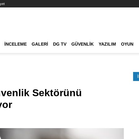
yet
Ana dolaşım
İNCELEME
GALERI
DG TV
GÜVENLIK
YAZILIM
OYUN
Etkinlik Ara
venlik Sektörünü
yor