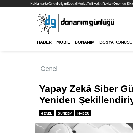
Hakkımızda
Künye
İletişim
Sosyal Medya
Telif Hakkı
Reklam
Öneri ve Şika
HABER
MOBIL
DONANIM
DOSYA KONUSU
Genel
Yapay Zekâ Siber Gü
Yeniden Şekillendiri
GENEL
GUNDEM
HABER