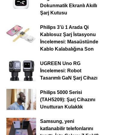
Dokunmatik Ekranlı Akıllı
Şarj Kutusu
Philips 3’ü 1 Arada Qi
Kablosuz Şarj İstasyonu
İncelemesi: Masaüstünde
Kablo Kalabalığına Son
UGREEN Uno RG
İncelemesi: Robot
Tasarımlı GaN Şarj Cihazı
Philips 5000 Serisi
(TAH5209): Şarj Cihazını
Unutturan Kulaklık
Samsung, yeni
katlanabilir telefonlarını