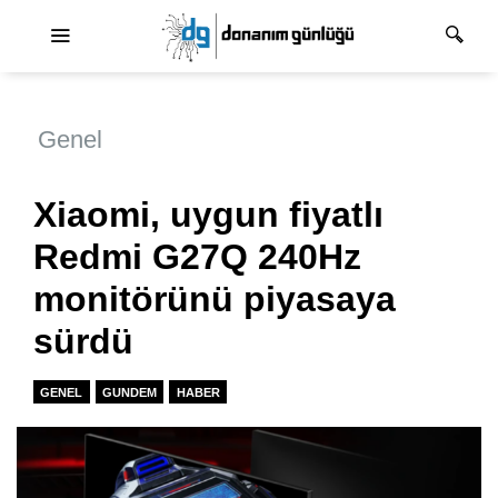
Ana dolaşım
Genel
Xiaomi, uygun fiyatlı
Redmi G27Q 240Hz
monitörünü piyasaya
sürdü
GENEL
GUNDEM
HABER