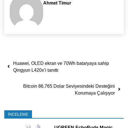
Ahmet Timur
Yazı dolaşımı
Huawei, OLED ekran ve 70Wh bataryaya sahip
Qingyun L420x’i tanıttı
Bitcoin 86.765 Dolar Seviyesindeki Desteğini
Korumaya Çalışıyor
İNCELEME
UGREEN EchoBuds Magic