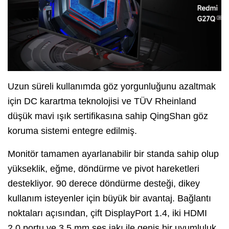
Uzun süreli kullanımda göz yorgunluğunu azaltmak
için DC karartma teknolojisi ve TÜV Rheinland
düşük mavi ışık sertifikasına sahip QingShan göz
koruma sistemi entegre edilmiş.
Monitör tamamen ayarlanabilir bir standa sahip olup
yükseklik, eğme, döndürme ve pivot hareketleri
destekliyor. 90 derece döndürme desteği, dikey
kullanım isteyenler için büyük bir avantaj. Bağlantı
noktaları açısından, çift DisplayPort 1.4, iki HDMI
2.0 portu ve 3,5 mm ses jakı ile geniş bir uyumluluk