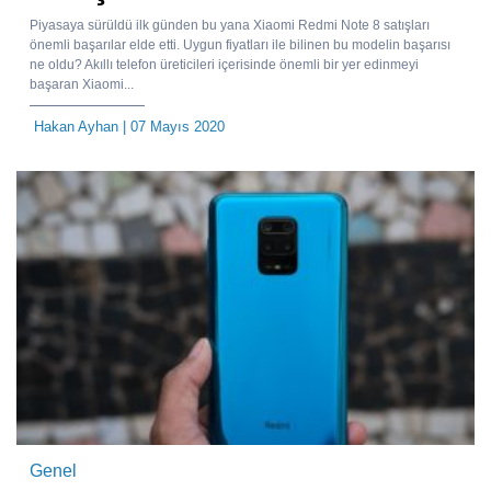
Piyasaya sürüldü ilk günden bu yana Xiaomi Redmi Note 8 satışları
önemli başarılar elde etti. Uygun fiyatları ile bilinen bu modelin başarısı
ne oldu? Akıllı telefon üreticileri içerisinde önemli bir yer edinmeyi
başaran Xiaomi...
Hakan Ayhan
| 07 Mayıs 2020
Genel