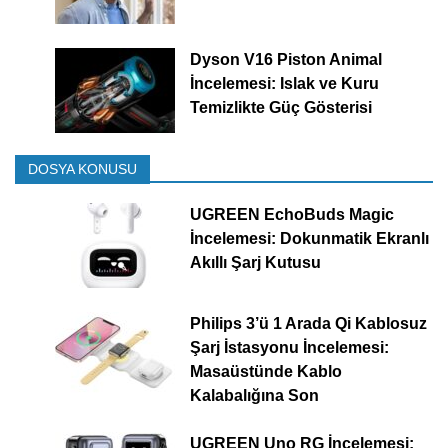
Dyson V16 Piston Animal
İncelemesi: Islak ve Kuru
Temizlikte Güç Gösterisi
DOSYA KONUSU
UGREEN EchoBuds Magic
İncelemesi: Dokunmatik Ekranlı
Akıllı Şarj Kutusu
Philips 3’ü 1 Arada Qi Kablosuz
Şarj İstasyonu İncelemesi:
Masaüstünde Kablo
Kalabalığına Son
UGREEN Uno RG İncelemesi: