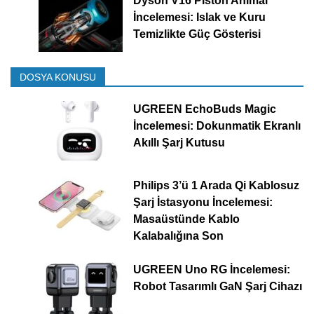
Dyson V16 Piston Animal
İncelemesi: Islak ve Kuru
Temizlikte Güç Gösterisi
DOSYA KONUSU
UGREEN EchoBuds Magic
İncelemesi: Dokunmatik Ekranlı
Akıllı Şarj Kutusu
Philips 3’ü 1 Arada Qi Kablosuz
Şarj İstasyonu İncelemesi:
Masaüstünde Kablo
Kalabalığına Son
UGREEN Uno RG İncelemesi:
Robot Tasarımlı GaN Şarj Cihazı