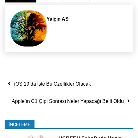
Yalçın AS
Yazı dolaşımı
iOS 19’da İşte Bu Özellikler Olacak
Apple’ın C1 Çipi Sonrası Neler Yapacağı Belli Oldu
İNCELEME