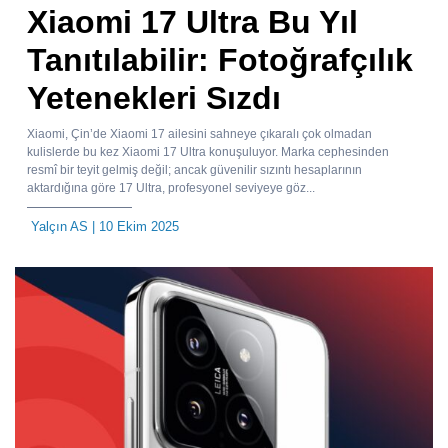
Xiaomi 17 Ultra Bu Yıl
Tanıtılabilir: Fotoğrafçılık
Yetenekleri Sızdı
Xiaomi, Çin’de Xiaomi 17 ailesini sahneye çıkaralı çok olmadan
kulislerde bu kez Xiaomi 17 Ultra konuşuluyor. Marka cephesinden
resmî bir teyit gelmiş değil; ancak güvenilir sızıntı hesaplarının
aktardığına göre 17 Ultra, profesyonel seviyeye göz...
Yalçın AS
| 10 Ekim 2025