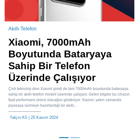
Akıllı Telefon
Xiaomi, 7000mAh
Boyutunda Bataryaya
Sahip Bir Telefon
Üzerinde Çalışıyor
Çinli teknoloji devi Xiaomi şimdi de tam 7000mAh boyutunda bataryaya
sahip bir akıllı telefon modeli üzerinde çalışıyor. Gelen bilgiler bu cihazın
fiyat performans ürünü olacağını gösteriyor. Xiaomi, yakın zamanda
piyasaya sürmeye hazırlandığı bir akıllı...
Yalçın AS
| 25 Kasım 2024