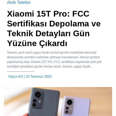
Akıllı Telefon
Xiaomi 15T Pro: FCC
Sertifikası Depolama ve
Teknik Detayları Gün
Yüzüne Çıkardı
Xiaomi, yeni nesil uygun fiyatlı amiral gemisi modeliyle teknoloji
dünyasında yeniden sahneye çıkmaya hazırlanıyor. Henüz tanıtımı
yapılmamış olan Xiaomi 15T Pro, FCC sertifikası sayesinde pek çok
özelliğini şimdiden gözler önüne serdi. Xiaomi, uygun fiyatlı...
Yalçın AS
| 10 Temmuz 2025