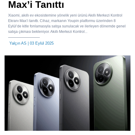
Max’i Tanıttı
Xiaomi, akıllı ev ekosistemine yönelik yeni ürünü Akıllı Merkezi Kontrol
Ekranı Max’i tanıttı. Cihaz, markanın Youpin platformu üzerinden 8
Eylül’de kitle fonlamasıyla satışa sunulacak ve ilerleyen dönemde genel
satışa çıkması bekleniyor. Akıllı Merkezi Kontrol...
Yalçın AS
| 03 Eylül 2025