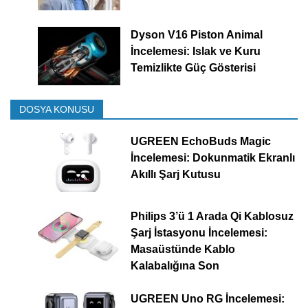
Dyson V16 Piston Animal
İncelemesi: Islak ve Kuru
Temizlikte Güç Gösterisi
DOSYA KONUSU
UGREEN EchoBuds Magic
İncelemesi: Dokunmatik Ekranlı
Akıllı Şarj Kutusu
Philips 3’ü 1 Arada Qi Kablosuz
Şarj İstasyonu İncelemesi:
Masaüstünde Kablo
Kalabalığına Son
UGREEN Uno RG İncelemesi: