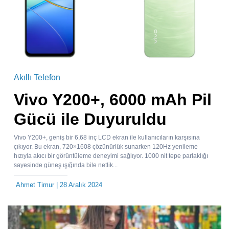
Akıllı Telefon
Vivo Y200+, 6000 mAh Pil
Gücü ile Duyuruldu
Vivo Y200+, geniş bir 6,68 inç LCD ekran ile kullanıcıların karşısına
çıkıyor. Bu ekran, 720×1608 çözünürlük sunarken 120Hz yenileme
hızıyla akıcı bir görüntüleme deneyimi sağlıyor. 1000 nit tepe parlaklığı
sayesinde güneş ışığında bile netlik...
Ahmet Timur
| 28 Aralık 2024