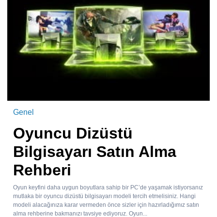
Genel
Oyuncu Dizüstü
Bilgisayarı Satın Alma
Rehberi
Oyun keyfini daha uygun boyutlara sahip bir PC’de yaşamak istiyorsanız
mutlaka bir oyuncu dizüstü bilgisayarı modeli tercih etmelisiniz. Hangi
modeli alacağınıza karar vermeden önce sizler için hazırladığımız satın
alma rehberine bakmanızı tavsiye ediyoruz. Oyun...