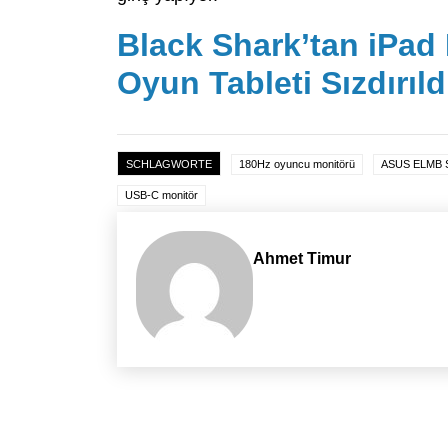
Black Shark’tan iPad M
Oyun Tableti Sızdırıld
SCHLAGWORTE
180Hz oyuncu monitörü
ASUS ELMB 
USB-C monitör
Ahmet Timur