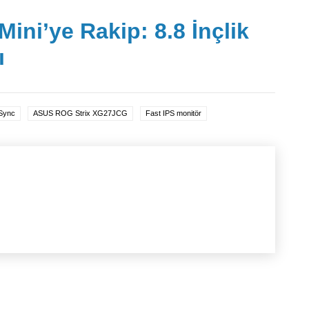
ini’ye Rakip: 8.8 İnçlik
ı
Sync
ASUS ROG Strix XG27JCG
Fast IPS monitör