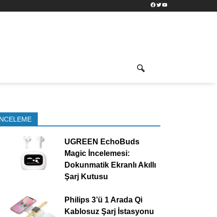
Facebook
Twitter
YouTube
İNCELEME
UGREEN EchoBuds
Magic İncelemesi:
Dokunmatik Ekranlı Akıllı
Şarj Kutusu
Philips 3’ü 1 Arada Qi
Kablosuz Şarj İstasyonu