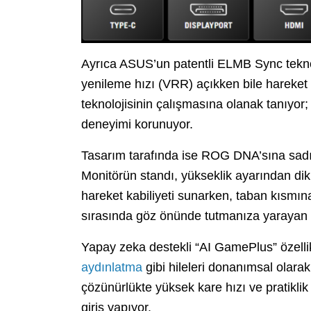
Ayrıca ASUS’un patentli ELMB Sync teknol
yenileme hızı (VRR) açıkken bile hareket 
teknolojisinin çalışmasına olanak tanıyor
deneyimi korunuyor.
Tasarım tarafında ise ROG DNA’sına sad
Monitörün standı, yükseklik ayarından dik
hareket kabiliyeti sunarken, taban kısmına
sırasında göz önünde tutmanıza yarayan bi
Yapay zeka destekli “AI GamePlus” özelli
aydınlatma
gibi hileleri donanımsal ola
çözünürlükte yüksek kare hızı ve pratiklik
giriş yapıyor.