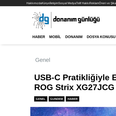
Hakkımızda
Künye
İletişim
Sosyal Medya
Telif Hakkı
Reklam
Öneri ve Şika
HABER
MOBIL
DONANIM
DOSYA KONUSU
Genel
USB-C Pratikliğiyle 
ROG Strix XG27JCG T
GENEL
GUNDEM
HABER