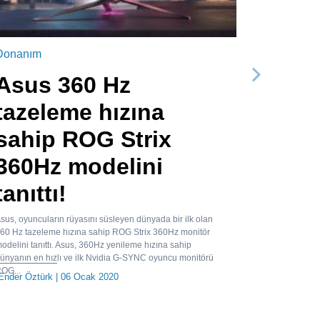
Donanım
Asus 360 Hz
Sonraki
tazeleme hızına
sahip ROG Strix
360Hz modelini
tanıttı!
sus, oyuncuların rüyasını süsleyen dünyada bir ilk olan
60 Hz tazeleme hızına sahip ROG Strix 360Hz monitör
odelini tanıttı. Asus, 360Hz yenileme hızına sahip
ünyanın en hızlı ve ilk Nvidia G-SYNC oyuncu monitörü
OG...
Ender Öztürk
| 06 Ocak 2020