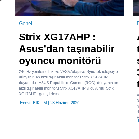
Genel
Strix XG17AHP :
Asus’dan taşınabilir
oyuncu monitörü
240 Hz yenileme hızı ve VESA Adaptive‑Sync teknolojisiyle
dünyanın en hızlı taşınabilir monitörü Strix XG17AHP
duyuruldu. ASUS Republic of Gamers (ROG), dünyanın en
hızlı taşınabilir monitörü Strix XG17AHP’yi duyurdu. Strix
XG17AHP , geniş izleme...
A
3
Ecevit BIKTIM
| 23 Haziran 2020
m
d
R