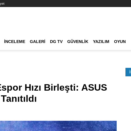
yet
Ana dolaşım
İNCELEME
GALERI
DG TV
GÜVENLIK
YAZILIM
OYUN
Etkinlik Ara
Espor Hızı Birleşti: ASUS
anıtıldı