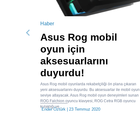
Haber
Asus Rog mobil
Önceki
oyun için
aksesuarlarını
duyurdu!
Asus Rog mobil oyunlarda rekabetçiliği ön plana çıkaran
yeni aksesuarlarını duyurdu. Bu aksesuarlar ile mobil oyun
seviye atlayacak. Asus Rog mobil oyun deneyimleri sunan
ROG Falchion oyuncu klavyesi, ROG Cetra RGB oyuncu
kulaklığı ve...
Ender Öztürk
| 23 Temmuz 2020