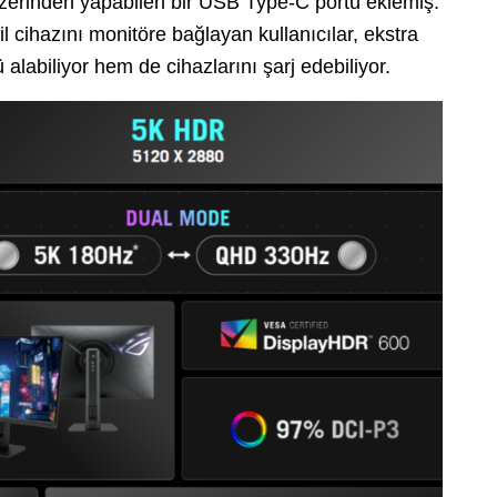
zerinden yapabilen bir USB Type-C portu eklemiş.
 cihazını monitöre bağlayan kullanıcılar, ekstra
abiliyor hem de cihazlarını şarj edebiliyor.