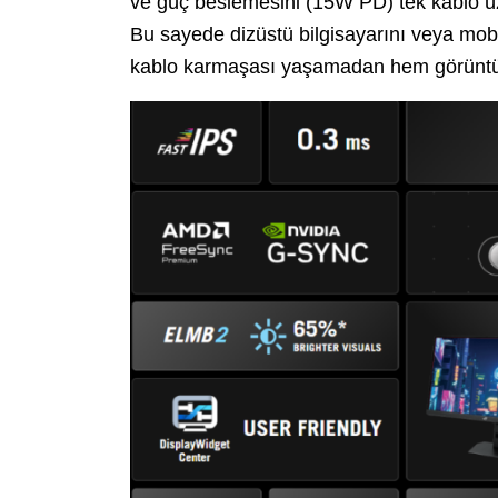
ve güç beslemesini (15W PD) tek kablo ü
Bu sayede dizüstü bilgisayarını veya mobil
kablo karmaşası yaşamadan hem görüntü al