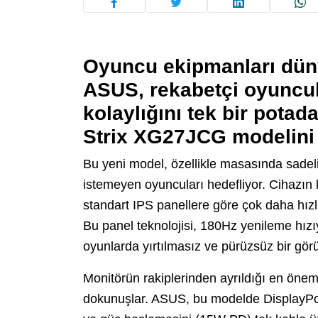
Oyuncu ekipmanları düny
ASUS, rekabetçi oyuncul
kolaylığını tek bir potad
Strix XG27JCG
modelini 
Bu yeni model, özellikle masasında sade
istemeyen oyuncuları hedefliyor. Cihazın k
standart IPS panellere göre çok daha hız
Bu panel teknolojisi, 180Hz yenileme hızıy
oyunlarda yırtılmasız ve pürüzsüz bir gör
Monitörün rakiplerinden ayrıldığı en önem
dokunuşlar. ASUS, bu modelde DisplayPort