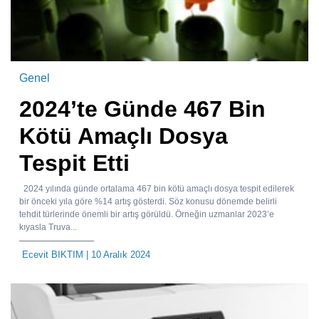
Genel
2024’te Günde 467 Bin
Kötü Amaçlı Dosya
Tespit Etti
2024 yılında günde ortalama 467 bin kötü amaçlı dosya tespit edilerek
bir önceki yıla göre %14 artış gösterdi. Söz konusu dönemde belirli
tehdit türlerinde önemli bir artış görüldü. Örneğin uzmanlar 2023’e
kıyasla Truva...
Ecevit BIKTIM
| 10 Aralık 2024