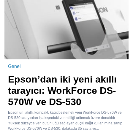
Genel
Epson’dan iki yeni akıllı
tarayıcı: WorkForce DS-
570W ve DS-530
Epson’un; akıllı, kompakt, kağıt beslemeli yeni WorkForce DS-570W ve
DS-530 tarayıcıları iş akışındaki verimliliği arttırmak üzere donatıldı.
Yüksek düzeyde veri bütünlüğü sağlayan güçlü kağıt kullanımına sahip
WorkForce DS-570W ve DS-530, dakikada 35 sayfa ve...