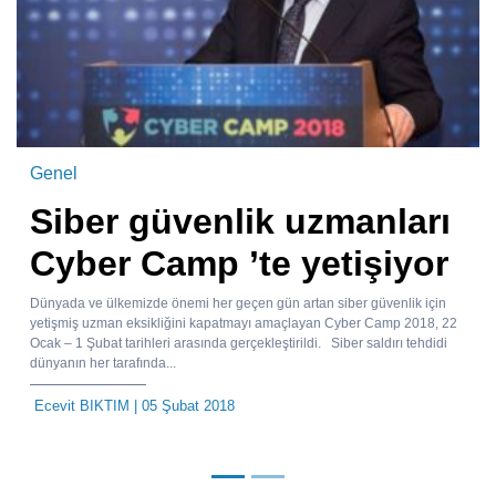
Genel
Siber güvenlik uzmanları
Cyber Camp ’te yetişiyor
Dünyada ve ülkemizde önemi her geçen gün artan siber güvenlik için
yetişmiş uzman eksikliğini kapatmayı amaçlayan Cyber Camp 2018, 22
Ocak – 1 Şubat tarihleri arasında gerçekleştirildi. Siber saldırı tehdidi
dünyanın her tarafında...
Ecevit BIKTIM
| 05 Şubat 2018