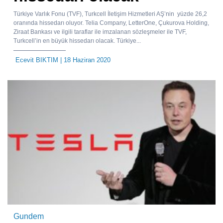
Türkiye Varlık Fonu (TVF), Turkcell İletişim Hizmetleri AŞ’nin yüzde 26,2
oranında hissedarı oluyor. Telia Company, LetterOne, Çukurova Holding,
Ziraat Bankası ve ilgili taraflar ile imzalanan sözleşmeler ile TVF,
Turkcell’in en büyük hissedarı olacak. Türkiye...
Ecevit BIKTIM
| 18 Haziran 2020
Gundem