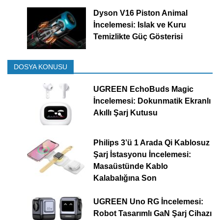
Dyson V16 Piston Animal
İncelemesi: Islak ve Kuru
Temizlikte Güç Gösterisi
DOSYA KONUSU
UGREEN EchoBuds Magic
İncelemesi: Dokunmatik Ekranlı
Akıllı Şarj Kutusu
Philips 3’ü 1 Arada Qi Kablosuz
Şarj İstasyonu İncelemesi:
Masaüstünde Kablo
Kalabalığına Son
UGREEN Uno RG İncelemesi:
Robot Tasarımlı GaN Şarj Cihazı