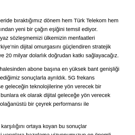
Geride bıraktığımız dönem hem Türk Telekom hem
sından yeni bir çağın eşiğini temsil ediyor.
mtiyaz sözleşmemizi ülkemizin menfaatleri
ye’nin dijital omurgasını güçlendiren stratejik
e 20 milyar dolarlık doğrudan katkı sağlayacağız.
ihalesinden abone başına en yüksek bant genişliği
ediğimiz sonuçlarla ayrıldık. 5G frekans
se geleceğin teknolojilerine yön verecek bir
 bunlara ek olarak dijital geleceğe yön verecek
olağanüstü bir çeyrek performansı ile
 karşılığını ortaya koyan bu sonuçlar
izi yarınlara hazırlama vizyonumuzun en önemli