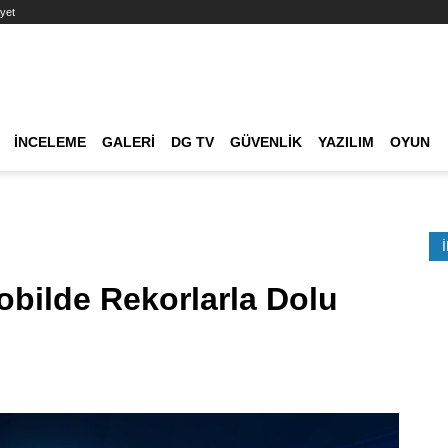
yet
Ana dolaşım
İNCELEME
GALERI
DG TV
GÜVENLIK
YAZILIM
OYUN
Etkinlik Ara
bilde Rekorlarla Dolu