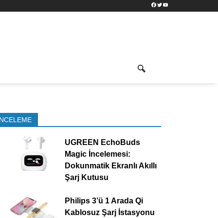
Facebook
Twitter
YouTube
İNCELEME
UGREEN EchoBuds
Magic İncelemesi:
Dokunmatik Ekranlı Akıllı
Şarj Kutusu
Philips 3’ü 1 Arada Qi
Kablosuz Şarj İstasyonu