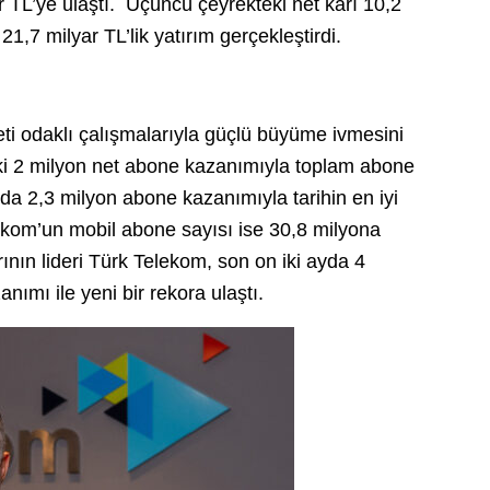
r TL’ye ulaştı. Üçüncü çeyrekteki net karı 10,2
1,7 milyar TL’lik yatırım gerçekleştirdi.
eti odaklı çalışmalarıyla güçlü büyüme ivmesini
i 2 milyon net abone kazanımıyla toplam abone
nda 2,3 milyon abone kazanımıyla tarihin en iyi
kom’un mobil abone sayısı ise 30,8 milyona
nın lideri Türk Telekom, son on iki ayda 4
nımı ile yeni bir rekora ulaştı.