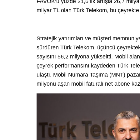
FAVÖK’ü yüzde 21,6’lık artışla 26,7 milya
milyar TL olan Türk Telekom, bu çeyrekte 2
Stratejik yatırımları ve müşteri memnuniy
sürdüren Türk Telekom, üçüncü çeyrektek
sayısını 56,2 milyona yükseltti. Mobil ala
çeyrek performansını kaydeden Türk Tele
ulaştı. Mobil Numara Taşıma (MNT) pazarı
milyonu aşan mobil faturalı net abone kaza