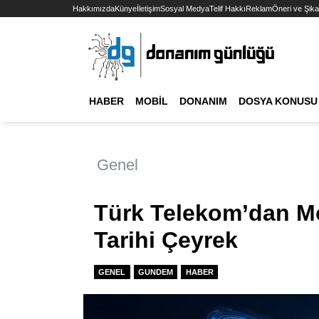
Hakkımızda
Künye
İletişim
Sosyal Medya
Telif Hakkı
Reklam
Öneri ve Şika
HABER
MOBIL
DONANIM
DOSYA KONUSU
Genel
Türk Telekom’dan Mo
Tarihi Çeyrek
GENEL
GUNDEM
HABER