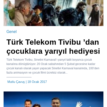
Genel
Türk Telekom Tivibu ’dan
çocuklara yarıyıl hediyesi
Türk Telekom Tivibu, Sinetivi Karnaval’ı yarıyıl tatili boyunca çocuk
kanalına dönüştürüyor. 20 Ocak sabahından 5 Şubat gecesine kadar
çocuk kanalı olarak yayın yapacak Sinetivi Karnaval kanalında, 100’den
fazla animasyon ve çocuk filmi ücretsiz olarak...
Mutlu Çavuş
| 18 Ocak 2017