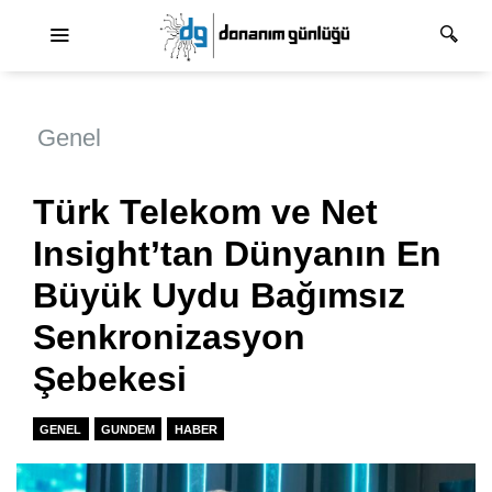
Ana dolaşım
Genel
Türk Telekom ve Net
Insight’tan Dünyanın En
Büyük Uydu Bağımsız
Senkronizasyon
Şebekesi
GENEL
GUNDEM
HABER