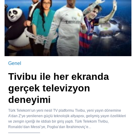
Genel
Tivibu ile her ekranda
gerçek televizyon
deneyimi
Türk Telekom’un yeni nesil TV platformu Tivibu, yeni yayın dönemine
A’dan Z’ye yenilenen güçlü teknolojik altyapısı, gelişmiş yayın özellikleri
ve zengin içeriği ile iddialı bir giriş yaptı. Türk Telekom Tivibu,
Ronaldo’dan Messi’ye, Pogba’dan İbrahimoviç’e...