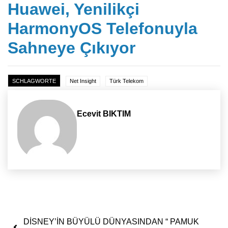
Huawei, Yenilikçi
HarmonyOS Telefonuyla
Sahneye Çıkıyor
SCHLAGWORTE
Net Insight
Türk Telekom
Ecevit BIKTIM
Yazı dolaşımı
DİSNEY’İN BÜYÜLÜ DÜNYASINDAN “ PAMUK