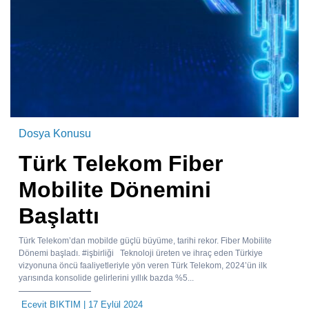
Dosya Konusu
Türk Telekom Fiber
Mobilite Dönemini
Başlattı
Türk Telekom’dan mobilde güçlü büyüme, tarihi rekor. Fiber Mobilite
Dönemi başladı. #işbirliği Teknoloji üreten ve ihraç eden Türkiye
vizyonuna öncü faaliyetleriyle yön veren Türk Telekom, 2024’ün ilk
yarısında konsolide gelirlerini yıllık bazda %5...
Ecevit BIKTIM
| 17 Eylül 2024