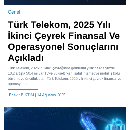
Genel
Türk Telekom, 2025 Yılı
İkinci Çeyrek Finansal Ve
Operasyonel Sonuçlarını
Açıkladı
Türk Telekom, 2025’in ikinci çeyreğinde gelirlerini yıllık bazda yüzde
13,2 artışla 50,4 milyar TL’ye yükseltirken; sabit internet ve mobil iş kolu
büyümeye öncülük etti. Türk Telekom, 2025 yılı ikinci çeyrek finansal ve
operasyonel...
Ecevit BIKTIM
| 14 Ağustos 2025