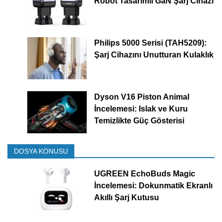
Robot Tasarımlı GaN Şarj Cihazı
Philips 5000 Serisi (TAH5209):
Şarj Cihazını Unutturan Kulaklık
Dyson V16 Piston Animal
İncelemesi: Islak ve Kuru
Temizlikte Güç Gösterisi
DOSYA KONUSU
UGREEN EchoBuds Magic
İncelemesi: Dokunmatik Ekranlı
Akıllı Şarj Kutusu