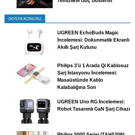
Temizlikte Güç Gösterisi
DOSYA KONUSU
UGREEN EchoBuds Magic
İncelemesi: Dokunmatik Ekranlı
Akıllı Şarj Kutusu
Philips 3’ü 1 Arada Qi Kablosuz
Şarj İstasyonu İncelemesi:
Masaüstünde Kablo
Kalabalığına Son
UGREEN Uno RG İncelemesi:
Robot Tasarımlı GaN Şarj Cihazı
Philips 5000 Serisi (TAH5209):