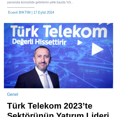
yarısında konsolide gelirlerini yıllık bazda %5...
Ecevit BIKTIM
| 17 Eylül 2024
Genel
Türk Telekom 2023’te
Sektörünün Yatırım Lideri