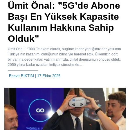
Ümit Önal: ”5G’de Abone
Başı En Yüksek Kapasite
Kullanım Hakkına Sahip
Olduk”
Ümit Önal : “Türk Telekom olarak, bugüne kadar yaptığımız her yatırımın
Türkiye’nin kazanımı olduğunun bilinciyle hareket ettik. Ülkemizin dört
bir yanına değer katan yatırımlarımızla, dijital dönüşümün öncüsü olduk.
2050 yılına kadar uzatılan imtiyaz sürecimizle...
Ecevit BIKTIM
| 17 Ekim 2025