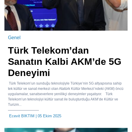
Genel
Türk Telekom’dan
Sanatın Kalbi AKM’de 5G
Deneyimi
Türk Telekom’un sunduğu teknolojiyle Türkiye’nin 5G altyapısına sahip
tek kültür ve sanat merkezi olan Atatürk Kültür Merkezi’ndeki (AKM) öncü
uygulamalar, sanatseverlere yenilikçi deneyimler yaşatıyor. Türk
Telekom’un teknolojiyi kültür sanat ile buluşturduğu AKM’de Kültür ve
Turizm...
Ecevit BIKTIM
| 05 Ekim 2025