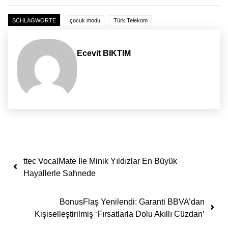
SCHLAGWORTE
çocuk modu
Türk Telekom
Ecevit BIKTIM
Yazı dolaşımı
ttec VocalMate İle Minik Yıldızlar En Büyük
Hayallerle Sahnede
BonusFlaş Yenilendi: Garanti BBVA’dan
Kişiselleştirilmiş ‘Fırsatlarla Dolu Akıllı Cüzdan’