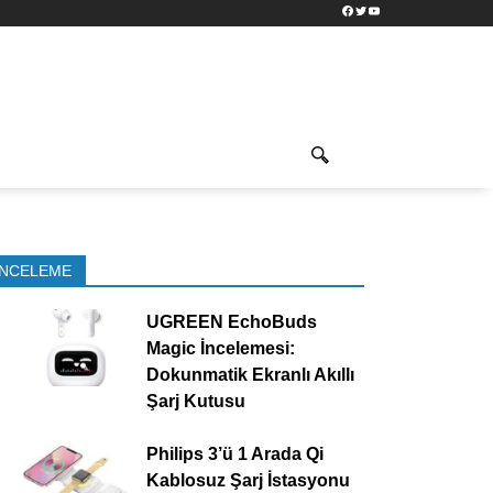
Facebook
Twitter
YouTube
İNCELEME
UGREEN EchoBuds
Magic İncelemesi:
Dokunmatik Ekranlı Akıllı
Şarj Kutusu
Philips 3’ü 1 Arada Qi
Kablosuz Şarj İstasyonu