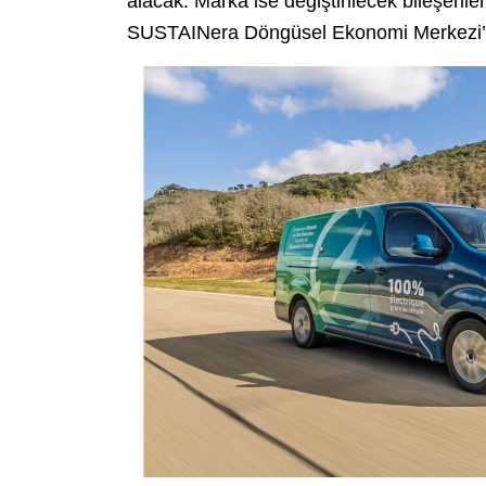
alacak. Marka ise değiştirilecek bileşenler
SUSTAINera Döngüsel Ekonomi Merkezi’n