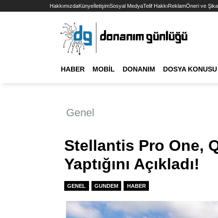
Hakkımızda
Künye
İletişim
Sosyal Medya
Telif Hakkı
Reklam
Öneri ve Şika
HABER
MOBIL
DONANIM
DOSYA KONUSU
Genel
Stellantis Pro One, Q
Yaptığını Açıkladı!
GENEL
GUNDEM
HABER