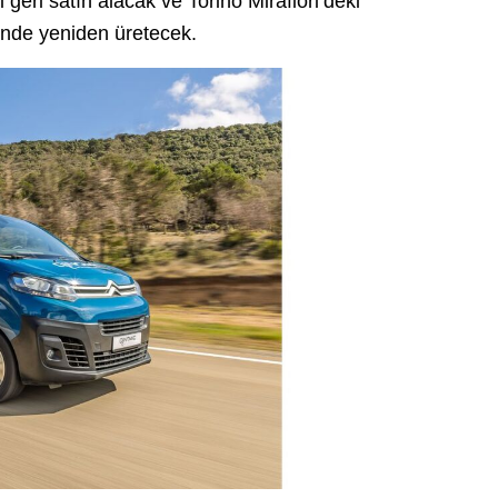
i geri satın alacak ve Torino Mirafiori’deki
de yeniden üretecek.