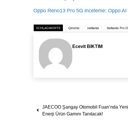
Oppo Reno13 Pro 5G inceleme: Oppo AI 
SCHLAGWORTE
Qinomic
stellantis
Stellantis Pro 
Ecevit BIKTIM
Yazı dolaşımı
JAECOO Şangay Otomobil Fuarı’nda Yen
Enerji Ürün Gamını Tanıtacak!