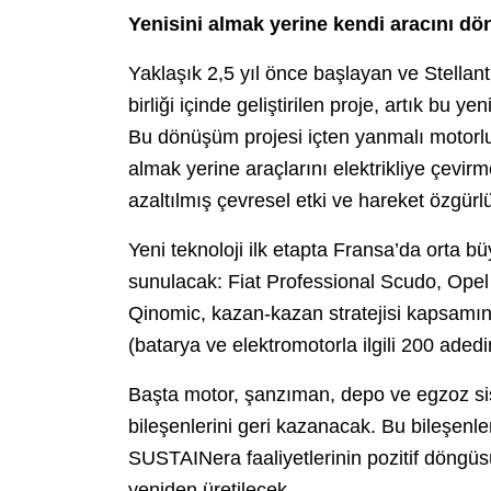
Yenisini almak yerine kendi aracını dö
Yaklaşık 2,5 yıl önce başlayan ve Stellan
birliği içinde geliştirilen proje, artık bu 
Bu dönüşüm projesi içten yanmalı motorlu h
almak yerine araçlarını elektrikliye çevirm
azaltılmış çevresel etki ve hareket özgürl
Yeni teknoloji ilk etapta Fransa’da orta bü
sunulacak: Fiat Professional Scudo, Opel
Qinomic, kazan-kazan stratejisi kapsamınd
(batarya ve elektromotorla ilgili 200 aded
Başta motor, şanzıman, depo ve egzoz si
bileşenlerini geri kazanacak. Bu bileşenle
SUSTAINera faaliyetlerinin pozitif döngüs
yeniden üretilecek.