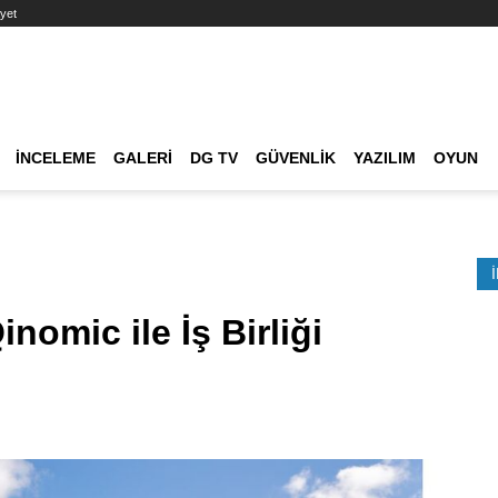
yet
Ana dolaşım
İNCELEME
GALERI
DG TV
GÜVENLIK
YAZILIM
OYUN
Etkinlik Ara
inomic ile İş Birliği