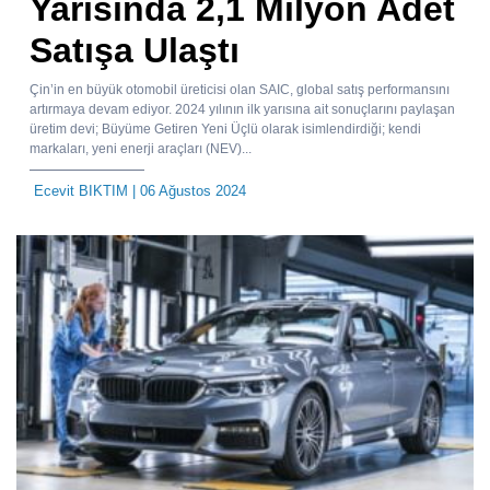
Yarısında 2,1 Milyon Adet
Satışa Ulaştı
Çin’in en büyük otomobil üreticisi olan SAIC, global satış performansını
artırmaya devam ediyor. 2024 yılının ilk yarısına ait sonuçlarını paylaşan
üretim devi; Büyüme Getiren Yeni Üçlü olarak isimlendirdiği; kendi
markaları, yeni enerji araçları (NEV)...
Ecevit BIKTIM
| 06 Ağustos 2024