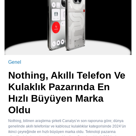
Genel
Nothing, Akıllı Telefon Ve
Kulaklık Pazarında En
Hızlı Büyüyen Marka
Oldu
Nothing, bilinen araştırma şirketi Canalys’ın son raporuna göre; dünya
genelinde akıllı telefonlar ve kablosuz kulaklıklar kategorisinde 2024’ün
ikinci çeyreğinde en hızlı büyüyen marka oldu. Teknoloji pazarına