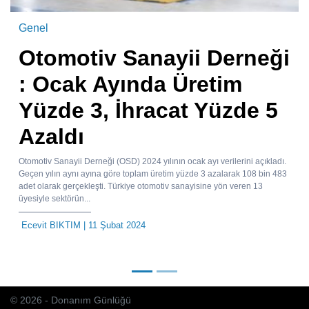
Genel
Otomotiv Sanayii Derneği
: Ocak Ayında Üretim
Yüzde 3, İhracat Yüzde 5
Azaldı
Otomotiv Sanayii Derneği (OSD) 2024 yılının ocak ayı verilerini açıkladı.
Geçen yılın aynı ayına göre toplam üretim yüzde 3 azalarak 108 bin 483
adet olarak gerçekleşti. Türkiye otomotiv sanayisine yön veren 13
üyesiyle sektörün...
Ecevit BIKTIM
| 11 Şubat 2024
© 2026 - Donanım Günlüğü