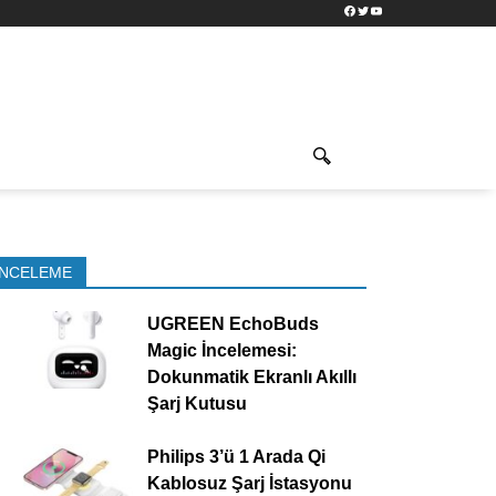
Facebook
Twitter
YouTube
İNCELEME
UGREEN EchoBuds
Magic İncelemesi:
Dokunmatik Ekranlı Akıllı
Şarj Kutusu
Philips 3’ü 1 Arada Qi
Kablosuz Şarj İstasyonu