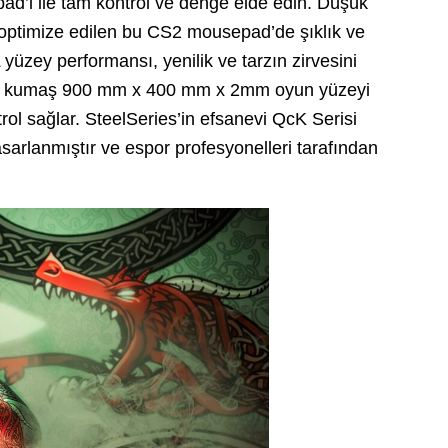
d’i ile tam kontrol ve denge elde edin. Düşük
optimize edilen bu CS2 mousepad’de şıklık ve
yüzey performansı, yenilik ve tarzın zirvesini
ma kumaş 900 mm x 400 mm x 2mm oyun yüzeyi
l sağlar. SteelSeries’in efsanevi QcK Serisi
asarlanmıştır ve espor profesyonelleri tarafından