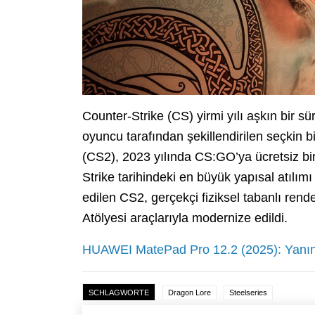
Counter-Strike (CS) yirmi yılı aşkın bir s
oyuncu tarafından şekillendirilen seçkin 
(CS2), 2023 yılında CS:GO’ya ücretsiz bi
Strike tarihindeki en büyük yapısal atılım
edilen CS2, gerçekçi fiziksel tabanlı rende
Atölyesi araçlarıyla modernize edildi.
HUAWEI MatePad Pro 12.2 (2025): Yanınız
SCHLAGWORTE
Dragon Lore
Steelseries