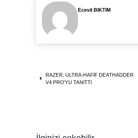
Ecevit BIKTIM
Yazı dolaşımı
RAZER, ULTRA-HAFİF DEATHADDER
V4 PRO’YU TANITTI
İlginizi çekebilir