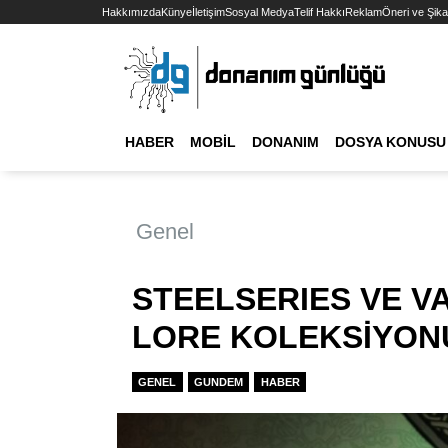
Hakkımızda
Künye
İletişim
Sosyal Medya
Telif Hakkı
Reklam
Öneri ve Şika
HABER
MOBIL
DONANIM
DOSYA KONUSU
Genel
STEELSERIES VE V
LORE KOLEKSİYON
GENEL
GUNDEM
HABER