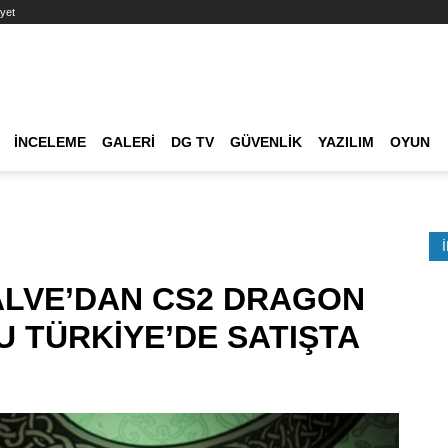
yet
Ana dolaşım
İNCELEME
GALERI
DG TV
GÜVENLIK
YAZILIM
OYUN
Etkinlik Ara
ALVE’DAN CS2 DRAGON
U TÜRKİYE’DE SATIŞTA