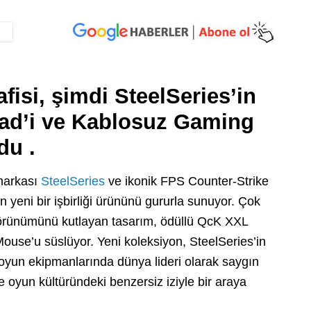
isi, şimdi SteelSeries’in
ad’i ve Kablosuz Gaming
du .
 markası
SteelSeries
ve ikonik FPS Counter-Strike
len yeni bir işbirliği ürününü gururla sunuyor. Çok
görünümünü kutlayan tasarım, ödüllü QcK XXL
se’u süslüyor. Yeni koleksiyon, SteelSeries’in
lı oyun ekipmanlarında dünya lideri olarak saygın
ve oyun kültüründeki benzersiz iziyle bir araya