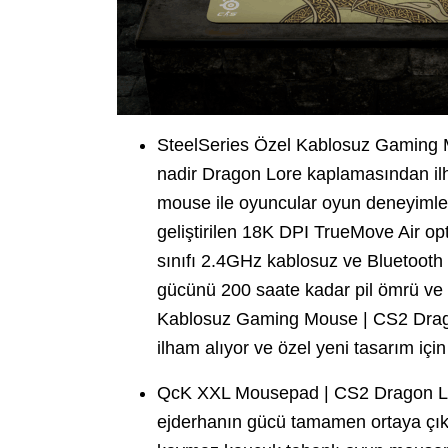
SteelSeries Özel Kablosuz Gaming M
nadir Dragon Lore kaplamasından il
mouse ile oyuncular oyun deneyimlerini
geliştirilen 18K DPI TrueMove Air opt
sınıfı 2.4GHz kablosuz ve Bluetooth
gücünü 200 saate kadar pil ömrü ve 
Kablosuz Gaming Mouse | CS2 Dragon
ilham alıyor ve özel yeni tasarım içi
QcK XXL Mousepad | CS2 Dragon Lore
ejderhanın gücü tamamen ortaya çı