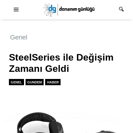
Ana dolaşım
Genel
SteelSeries ile Değişim
Zamanı Geldi
GENEL
GUNDEM
HABER