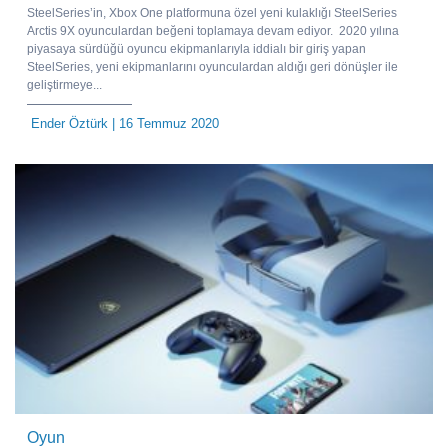
SteelSeries’in, Xbox One platformuna özel yeni kulaklığı SteelSeries
Arctis 9X oyunculardan beğeni toplamaya devam ediyor. 2020 yılına
piyasaya sürdüğü oyuncu ekipmanlarıyla iddialı bir giriş yapan
SteelSeries, yeni ekipmanlarını oyunculardan aldığı geri dönüşler ile
geliştirmeye...
Ender Öztürk
| 16 Temmuz 2020
Oyun