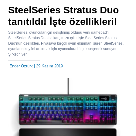
SteelSeries Stratus Duo
tanıtıldı! İşte özellikleri!
SteelSeries, oyuncular için geliştirmiş olduğu yeni gamepad’i
SteelSeries Stratus Duo ile karşımıza çıktı. İşte SteelSeries Stratus
Duo’nun özellikleri. Piyasaya birçok oyun ekipmanı süren SteelSeries,
oyunların keyfini arttırmak için oyunculara birçok seçenek sunuyor.
Şirketin yeni...
Ender Öztürk
| 29 Kasım 2019