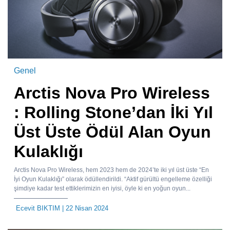
Genel
Arctis Nova Pro Wireless
: Rolling Stone’dan İki Yıl
Üst Üste Ödül Alan Oyun
Kulaklığı
Arctis Nova Pro Wireless, hem 2023 hem de 2024’te iki yıl üst üste “En
İyi Oyun Kulaklığı” olarak ödüllendirildi. “Aktif gürültü engelleme özelliği
şimdiye kadar test ettiklerimizin en iyisi, öyle ki en yoğun oyun...
Ecevit BIKTIM
| 22 Nisan 2024