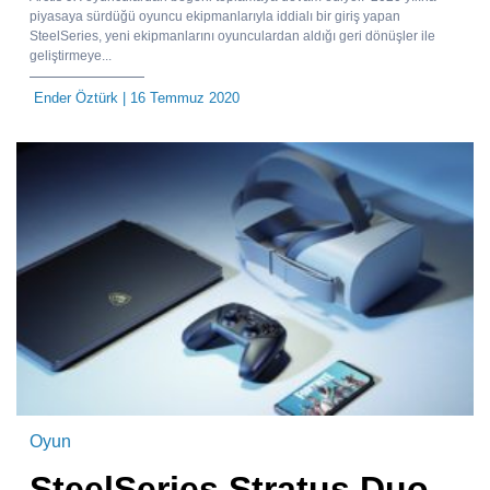
piyasaya sürdüğü oyuncu ekipmanlarıyla iddialı bir giriş yapan
SteelSeries, yeni ekipmanlarını oyunculardan aldığı geri dönüşler ile
geliştirmeye...
Ender Öztürk
| 16 Temmuz 2020
Oyun
SteelSeries Stratus Duo