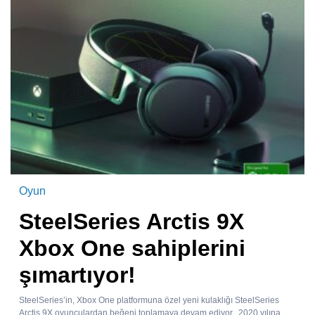
Oyun
SteelSeries Arctis 9X
Xbox One sahiplerini
şımartıyor!
SteelSeries’in, Xbox One platformuna özel yeni kulaklığı SteelSeries
Arctis 9X oyunculardan beğeni toplamaya devam ediyor. 2020 yılına