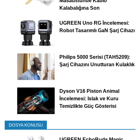
Masaüstünde Kablo
Kalabalığına Son
UGREEN Uno RG İncelemesi:
Robot Tasarımlı GaN Şarj Cihazı
Philips 5000 Serisi (TAH5209):
Şarj Cihazını Unutturan Kulaklık
Dyson V16 Piston Animal
İncelemesi: Islak ve Kuru
Temizlikte Güç Gösterisi
DOSYA KONUSU
UGREEN EchoBuds Magic