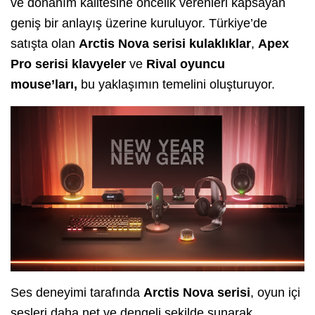
ve donanım kalitesine öncelik verenleri kapsayan
geniş bir anlayış üzerine kuruluyor. Türkiye’de
satışta olan
Arctis Nova serisi kulaklıklar
,
Apex
Pro serisi klavyeler
ve
Rival oyuncu
mouse’ları,
bu yaklaşımın temelini oluşturuyor.
Ses deneyimi tarafında
Arctis Nova serisi
, oyun içi
sesleri daha net ve dengeli şekilde sunarak