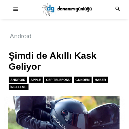
Ana dolaşım
Android
Şimdi de Akıllı Kask
Geliyor
ANDROID
APPLE
CEP TELEFONU
GUNDEM
HABER
İNCELEME