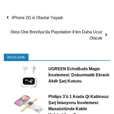
Yazı dolaşımı
iPhone 2G si Olanlar Yaşadı
Xbox One Brezilya’da Playstation 4’ten Daha Ucuz
Olacak
İNCELEME
UGREEN EchoBuds Magic
İncelemesi: Dokunmatik Ekranlı
Akıllı Şarj Kutusu
Philips 3’ü 1 Arada Qi Kablosuz
Şarj İstasyonu İncelemesi:
Masaüstünde Kablo