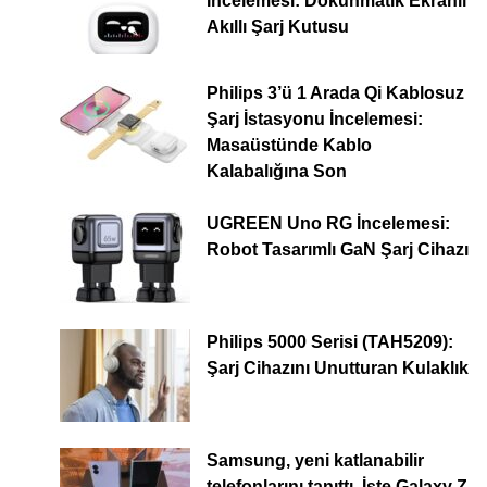
İncelemesi: Dokunmatik Ekranlı
Akıllı Şarj Kutusu
Philips 3’ü 1 Arada Qi Kablosuz
Şarj İstasyonu İncelemesi:
Masaüstünde Kablo
Kalabalığına Son
UGREEN Uno RG İncelemesi:
Robot Tasarımlı GaN Şarj Cihazı
Philips 5000 Serisi (TAH5209):
Şarj Cihazını Unutturan Kulaklık
Samsung, yeni katlanabilir
telefonlarını tanıttı. İşte Galaxy Z