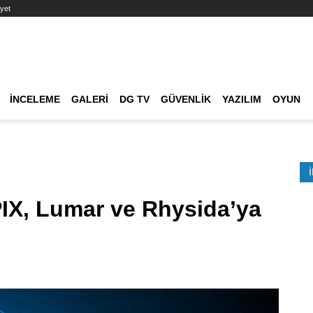
yet
Ana dolaşım
İNCELEME
GALERI
DG TV
GÜVENLIK
YAZILIM
OYUN
Etkinlik Ara
PIX, Lumar ve Rhysida’ya