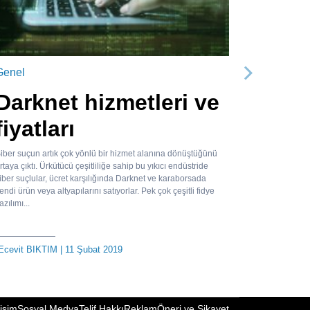
Genel
Sonraki
Darknet hizmetleri ve
fiyatları
iber suçun artık çok yönlü bir hizmet alanına dönüştüğünü
rtaya çıktı. Ürkütücü çeşitliliğe sahip bu yıkıcı endüstride
iber suçlular, ücret karşılığında Darknet ve karaborsada
endi ürün veya altyapılarını satıyorlar. Pek çok çeşitli fidye
azılımı...
Ecevit BIKTIM
| 11 Şubat 2019
tişim
Sosyal Medya
Telif Hakkı
Reklam
Öneri ve Şikayet