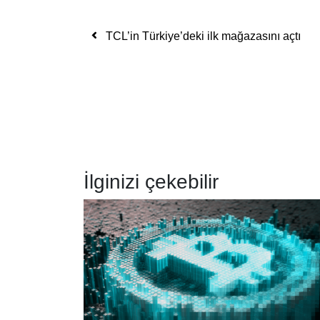
Yazı dolaşımı
TCL’in Türkiye’deki ilk mağazasını açtı
İlginizi çekebilir