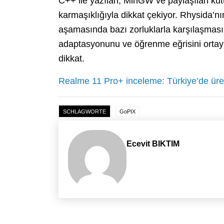
C++ ile yazılan, MinGW ve paylaşılan küt
karmaşıklığıyla dikkat çekiyor. Rhysida’n
aşamasında bazı zorluklarla karşılaşması 
adaptasyonunu ve öğrenme eğrisini ortay
dikkat.
Realme 11 Pro+ inceleme: Türkiye’de üretil
SCHLAGWORTE
GoPIX
Ecevit BIKTIM