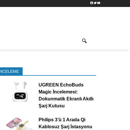
Facebook
Twitter
YouTube
İNCELEME
UGREEN EchoBuds
Magic İncelemesi:
Dokunmatik Ekranlı Akıllı
Şarj Kutusu
Philips 3’ü 1 Arada Qi
Kablosuz Şarj İstasyonu