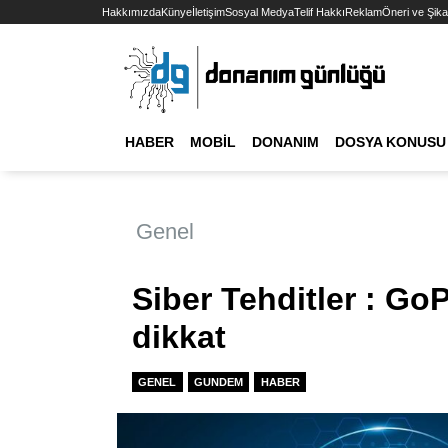
Hakkımızda
Künye
İletişim
Sosyal Medya
Telif Hakkı
Reklam
Öneri ve Şika
HABER
MOBIL
DONANIM
DOSYA KONUSU
Genel
Siber Tehditler : Go
dikkat
GENEL
GUNDEM
HABER