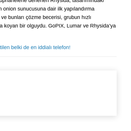
üphanelerle derlenen Rhysida, tasarımındaki
ın onion sunucusuna dair ilk yapılandırma
ve bunları çözme becerisi, grubun hızlı
a koyan bir olguydu. GoPIX, Lumar ve Rhysida’ya
en belki de en iddialı telefon!