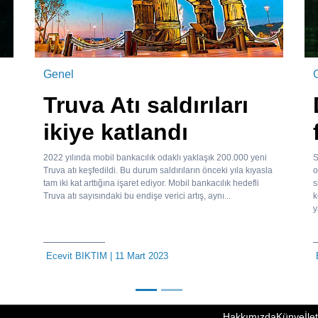
Genel
Truva Atı saldırıları
ikiye katlandı
2022 yılında mobil bankacılık odaklı yaklaşık 200.000 yeni
S
Truva atı keşfedildi. Bu durum saldırıların önceki yıla kıyasla
o
tam iki kat arttığına işaret ediyor. Mobil bankacılık hedefli
s
Truva atı sayısındaki bu endişe verici artış, aynı...
k
y
Ecevit BIKTIM
| 11 Mart 2023
Hakkımızda
Künye
İle