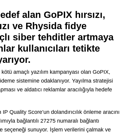
edef alan GoPIX hırsızı,
zı ve Rhysida fidye
lı siber tehditler artmaya
r kullanıcıları tetikte
arıyor.
n kötü amaçlı yazılım kampanyası olan GoPIX,
 ödeme sistemine odaklanıyor. Yayılma stratejisi
ması ve aldatıcı reklamlar aracılığıyla hedefe
n IP Quality Score’un dolandırıcılık önleme aracını
ımıyla bağlantılı 27275 numaralı bağlantı
me seçeneği sunuyor. İşlem verilerini çalmak ve